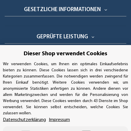
GESETZLICHE INFORMATIONEN
GEPRÜFTE LEISTUNG
Dieser Shop verwendet Cookies
Wir verwenden Cookies, um Ihnen ein optimales Einkaufserlebnis
bieten zu können. Diese Cookies lassen sich in drei verschiedene
AUFKLEBERDEALER STORE
Kategorien zusammenfassen. Die notwendigen werden zwingend für
Ihren Einkauf benötigt. Weitere Cookies verwenden wir, um
Handwerkerring 1, D-39326 Wolmirstedt
anonymisierte Statistiken anfertigen zu können. Andere dienen vor
allem Marketingzwecken und werden für die Personalisierung von
Bestellungen/Support: +49 (0)39-201-28-98-10
Werbung verwendet. Diese Cookies werden durch 43 Dienste im Shop
verwendet. Sie können selbst entscheiden, welche Cookies Sie
Buchhaltung: +49 (0)39-201-28-98-17
zulassen wollen.
Datenschutzerklärung
Impressum
info@aufkleberdealer.de