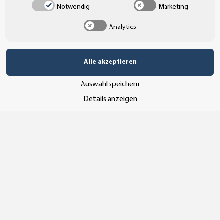
Notwendig
Marketing
UNSER AFFILIATE-PROGRAMM
Analytics
UNSERE ZAHLUNGSARTEN*
Alle akzeptieren
Auswahl speichern
Details anzeigen
SSL-Verschlüsselung
UNSER VERSANDDIENSTLEISTER