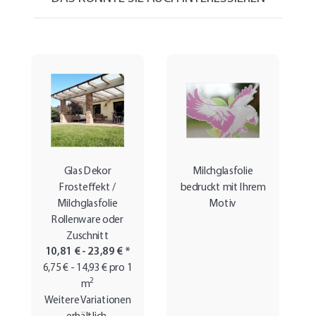
DAS KÖNNTE SIE AUCH INTERESSIEREN
Glas Dekor
Milchglasfolie
Frosteffekt /
bedruckt mit Ihrem
Milchglasfolie
Motiv
Rollenware oder
Zuschnitt
10,81 € -
23,89 €
*
6,75 € - 14,93 € pro 1
2
m