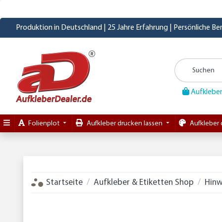
Produktion in Deutschland | 25 Jahre Erfahrung | Persönliche B
Aufkleber
Folienplot
Aufkleber drucken lassen
Aufkleber 
Startseite
Aufkleber & Etiketten Shop
Hinw