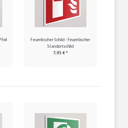
feil
Feuerlöscher Schild - Feuerlöscher
Feu
r
Standortschild
7,95 €
*