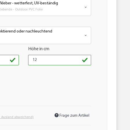
kleber - wetterfest, UV-beständig
ebende - Outdoor PVC Folie
flektierend oder nachleuchtend
Höhe in cm
Frage zum Artikel
- Ausland abweichend)