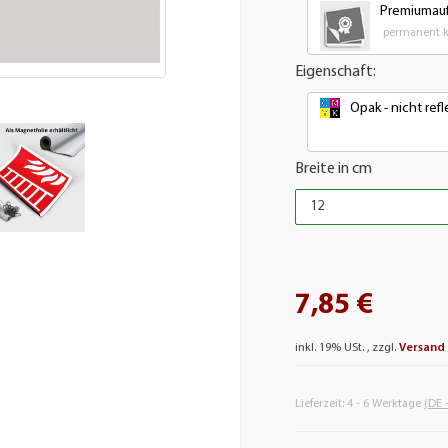
Premiumauf
permanent kl
Eigenschaft:
Opak - nicht re
Breite in cm
7,85 €
inkl. 19% USt. , zzgl.
Versand
Lieferzeit:
4 - 6 Werktage
(DE 