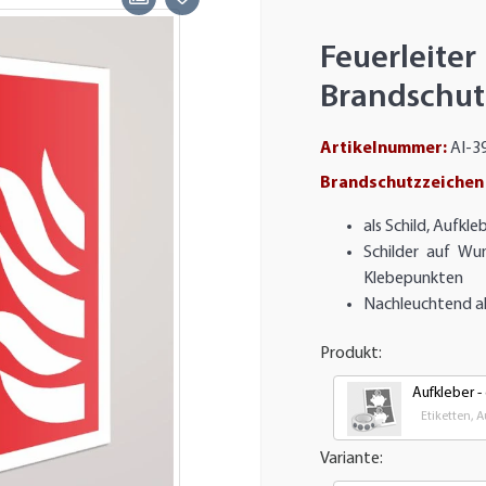
Feuerlei
Brandschut
Artikelnummer:
AI-3
Brandschutzzeichen F
als Schild, Aufkl
Schilder auf Wu
Klebepunkten
Nachleuchtend al
Produkt:
Aufkleber -
Etiketten, 
Variante: