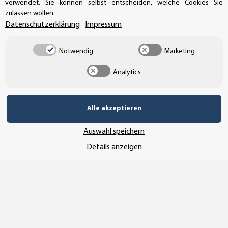
verwendet. Sie können selbst entscheiden, welche Cookies Sie
zulassen wollen.
Datenschutzerklärung
Impressum
Notwendig
Marketing
Analytics
Vertrag widerrufen
Alle akzeptieren
Auswahl speichern
Details anzeigen
* Alle Preise inkl. gesetzlicher USt., zzgl.
Versand
© SEMPE GmbH
•
Copyright© 2025 SEMPE GmbH Wolmirstedt
Wir nutzen Trusted Shops als unabhängigen Dienstleister für die Einholung