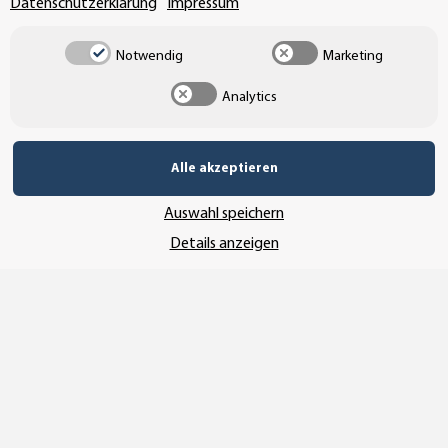
Datenschutzerklärung
Impressum
Notwendig
Marketing
Analytics
Alle akzeptieren
Vertrag widerrufen
Auswahl speichern
Details anzeigen
* Alle Preise inkl. gesetzlicher USt., zzgl.
Versand
© SEMPE GmbH
•
Copyright© 2025 SEMPE GmbH Wolmirstedt
Wir nutzen Trusted Shops als unabhängigen Dienstleister für die Einholung
von Bewertungen. Trusted Shops hat Maßnahmen getroffen, um
sicherzustellen, dass es es sich um echte Bewertungen handelt.
Mehr