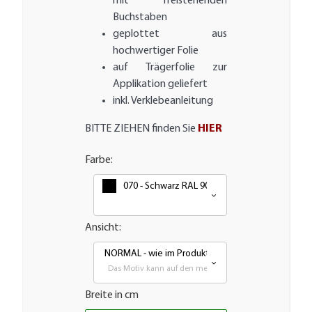
mit freistehenden
Buchstaben
geplottet aus
hochwertiger Folie
auf Trägerfolie zur
Applikation geliefert
inkl. Verklebeanleitung
BITTE ZIEHEN finden Sie
HIER
Farbe:
070 - Schwarz RAL 9005
Ansicht:
NORMAL - wie im Produktbild
Das Motiv kann auf den meisten glatten Flächen aufgeb
Breite in cm