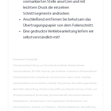
vormarkierten Stelle ansetzen und mit
leichtem Druck die einzelnen
Schnittsegmente andrücken.
Anschließend entfernen Sie behutsam das
Übertragungspapier von dem Folienschnitt.
Eine gedruckte Verklebeanleitung liefern wir
selbstverständlich mit!
Verwandte Suchbegriffe:
Schaufensterbeschriftung und Schaufensteraufkleber Rabattaufkleber,
Prozentaufkleber, SSV, WSV, Prozente, Sale Aufkleber, Aufkleber %, Werbeaufkleber,
Schaufensterscheiben, Schaufenster, Drucke drucken lassen, Druck, Angebote,
Aktionsaufkleber online bestellen, Rabatte, Preisnachlass, Neueröffnungsaufkleber,
Beschriften, Beschriftung, Preissturz, Neueröffnung, Prozente, Umzug, Umbau und
Winterschlussverkauf, Wintermode, Sommermode oder Sommerschlussverkauf,
Rabattaktionen, Herbstaktionen. Frühlingsaktionen, Winteraktionen und
Sommeraktionen. Prozente und Preissturz, Aktionen Rabatte oder Neueröffnung,