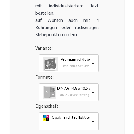
mit individualisiertem Text
bestellen.
auf Wunsch auch mit 4
Bohrungen oder rückseitigen
Klebepunkten ordern.
Variante:
Premiumaufkleber - wetterfest, UV-bestä
mit extra Schutzlaminat für bestmöglichen U
Formate:
DIN A6 14,8 x 10,5 cm
DIN A6 (Postkartengröße)
Eigenschaft:
Opak - nicht reflektierend oder nachleuchten