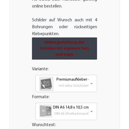
online bestellen.
Schilder auf Wunsch auch mit 4
Bohrungen oder rückseitigen
Klebepunkten.
Onlinegestaltung des
Schildes mit eigenem Text
und Logo
Variante:
Premiumaufkleber - wetterfest, UV-bestän
mit extra Schutzlaminat für bestmöglichen UV
Formate:
DIN A6 14,8 x 10,5 cm
DIN A6 (Postkartengröße)
Wunschtext: