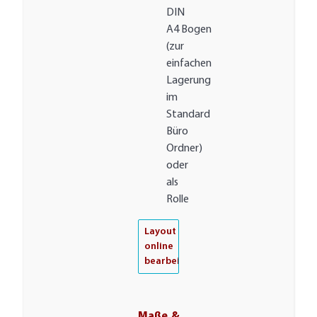
DIN
A4 Bogen
(zur
einfachen
Lagerung
im
Standard
Büro
Ordner)
oder
als
Rolle
Layout
online
bearbeiten
Maße &