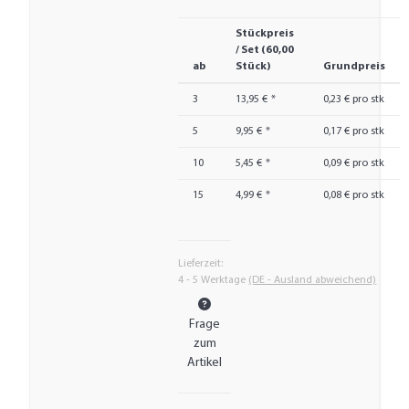
Stückpreis
/ Set (60,00
ab
Stück)
Grundpreis
3
13,95 €
*
0,23 € pro stk
5
9,95 €
*
0,17 € pro stk
10
5,45 €
*
0,09 € pro stk
15
4,99 €
*
0,08 € pro stk
Lieferzeit:
4 - 5 Werktage
(DE - Ausland abweichend)
Frage
zum
Artikel