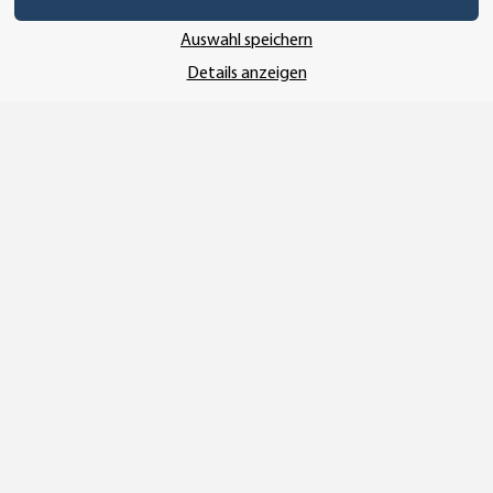
Abonnieren
Auswahl speichern
Details anzeigen
ÜBER UNS
Bei uns finden Sie die unterschiedlichsten Drucksachen für
Geschäft und Privat. Modernste Drucktechniken sorgen für eine
qualitativ hochwertige Ausführung. Unser Online-Konfigurator
führt Sie durch einen einfachen und selbsterklärenden
Bestellvorgang, wobei alle Produkte individuell gestaltet
werden können.