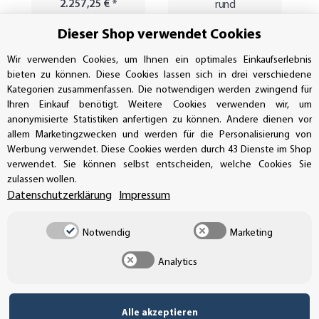
2.257,25 €
*
rund
1.855,25 €
*
Dieser Shop verwendet Cookies
Wir verwenden Cookies, um Ihnen ein optimales Einkaufserlebnis
bieten zu können. Diese Cookies lassen sich in drei verschiedene
Kategorien zusammenfassen. Die notwendigen werden zwingend für
Ihren Einkauf benötigt. Weitere Cookies verwenden wir, um
anonymisierte Statistiken anfertigen zu können. Andere dienen vor
allem Marketingzwecken und werden für die Personalisierung von
Werbung verwendet. Diese Cookies werden durch 43 Dienste im Shop
verwendet. Sie können selbst entscheiden, welche Cookies Sie
Newsletter Abonnieren
zulassen wollen.
Datenschutzerklärung
Impressum
Melden Sie sich jetzt für unseren Newsletter an und
sichern Sie sich exklusive Einblicke in unsere Welt der
Notwendig
Marketing
Aufkleber, Schilder und Etiketten! Gemäß unserer
Analytics
Datenschutzerklärung
können Sie sich jederzeit
wieder abmelden. Als Dankeschön erhalten Sie einen 5
Prozent Rabattcode für Ihre nächste Bestellung.
Alle akzeptieren