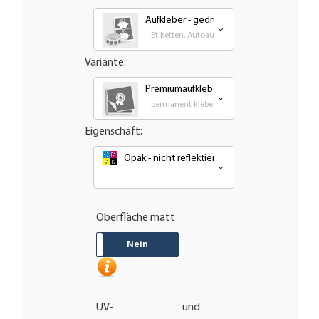
Aufkleber - gedruckt
Etiketten, Autoaufkleber, Transfer und Großf
Variante:
Premiumaufkleber - wetterfest, UV-bestä
permanent klebende - Outdoor PVC Folie
Eigenschaft:
Opak - nicht reflektierend oder nachleuchten
Oberfläche matt
JA
Nein
UV- und