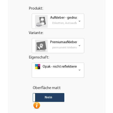
Produkt:
Aufkleber - gedruckt
Etiketten, Autoaufkleber, Transfer und Großfo
Variante:
Premiumaufkleber - wetterfest, UV-bestä
permanent klebende - Outdoor PVC Folie
Eigenschaft:
Opak - nicht reflektierend oder nachleuchtend
Oberfläche matt
JA
Nein