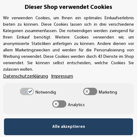
AUFKLEBERDEALER STORE
Dieser Shop verwendet Cookies
Wir verwenden Cookies, um Ihnen ein optimales Einkaufserlebnis
Handwerkerring 1, D-39326 Wolmirstedt
bieten zu können. Diese Cookies lassen sich in drei verschiedene
Kategorien zusammenfassen. Die notwendigen werden zwingend für
Bestellungen/Support: +49 (0)39-201-28-98-10
Ihren Einkauf benötigt. Weitere Cookies verwenden wir, um
anonymisierte Statistiken anfertigen zu können. Andere dienen vor
Buchhaltung: +49 (0)39-201-28-98-17
allem Marketingzwecken und werden für die Personalisierung von
Werbung verwendet. Diese Cookies werden durch 43 Dienste im Shop
info@aufkleberdealer.de
verwendet. Sie können selbst entscheiden, welche Cookies Sie
zulassen wollen.
UNSER AFFILIATE-PROGRAMM
Datenschutzerklärung
Impressum
Notwendig
Marketing
UNSERE ZAHLUNGSARTEN*
Analytics
Alle akzeptieren
SSL-Verschlüsselung