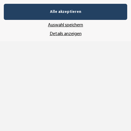
Alle akzeptieren
Auswahl speichern
Details anzeigen
Vertrag widerrufen
* Alle Preise inkl. gesetzlicher USt., zzgl.
Versand
© SEMPE GmbH
•
Copyright© 2025 SEMPE GmbH Wolmirstedt
Wir nutzen Trusted Shops als unabhängigen Dienstleister für die Einholung
von Bewertungen. Trusted Shops hat Maßnahmen getroffen, um
sicherzustellen, dass es es sich um echte Bewertungen handelt.
Mehr
Informationen