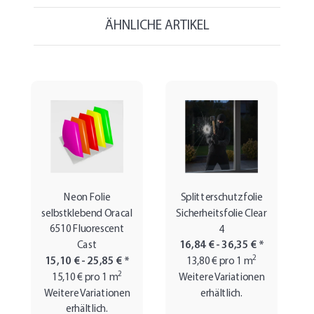
ÄHNLICHE ARTIKEL
Neon Folie
Splitterschutzfolie
selbstklebend Oracal
Sicherheitsfolie Clear
6510 Fluorescent
4
Cast
16,84 € -
36,35 €
*
2
15,10 € -
25,85 €
*
13,80 € pro 1 m
2
15,10 € pro 1 m
Weitere Variationen
Weitere Variationen
erhältlich.
erhältlich.