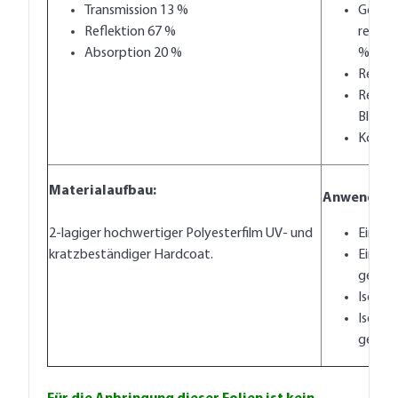
Transmission 13 %
Gesam
Reflektion 67 %
reduzi
Absorption 20 %
%
Reflek
Reduzi
Blendu
Kcal / 
Materialaufbau:
Anwendung
2-lagiger hochwertiger Polyesterfilm UV- und
Einfach
kratzbeständiger Hardcoat.
Einfac
getönt
Isolier
Isolie
getönt