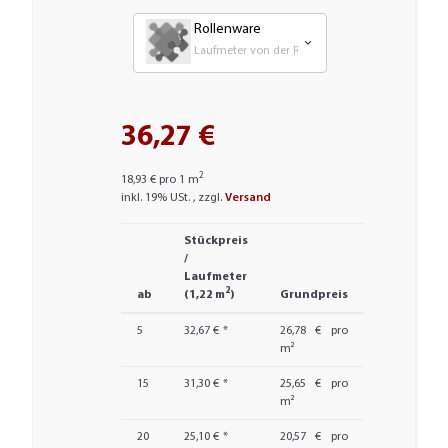
Rollenware
Laufmeter von der Rolle
36,27 €
2
18,93 € pro 1 m
inkl. 19% USt. , zzgl.
Versand
Stückpreis
/
Laufmeter
2
ab
(1,22 m
)
Grundpreis
5
32,67 €
*
26,78 € pro
m²
15
31,30 €
*
25,65 € pro
m²
20
25,10 €
*
20,57 € pro