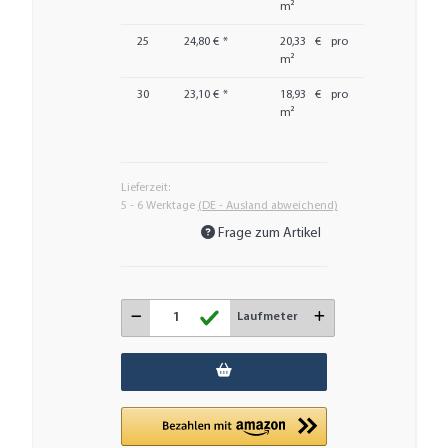
m²
25
24,80 €
*
20,33 € pro
m²
30
23,10 €
*
18,93 € pro
m²
Lieferzeit:
5 - 6 Werktage
(DE - Ausland abweichend)
Frage zum Artikel
Laufmeter