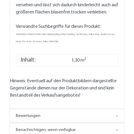
versehen und lässt sich dadurch kinderleicht auch auf
größeren Flächen blasenfrei trocken verkleben.
Verwandte Suchbegriffe für dieses Produkt:
AUFKLEBER STICKER BOMB FOLIE Stickerbombing Sticker bombing, Graffiti Style, Online Shop, drucken lassen,
Druck, fürs Auto, für Autos, Folien, Klebefolie
2
Inhalt:
1,30 m
Hinweis. Eventuell auf den Produktbildern dargestellte
Gegenstände dienen nur der Dekoration und sind kein
Bestandteil des Verkaufsangebotes!
Bewertungen
Benachrichtigen, wenn verfügbar