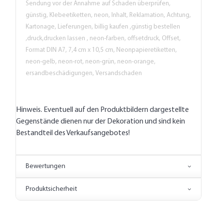
Sendung vor der Annahme auf Schaden überprüfen,
günstig, Klebeetiketten, neon, Inhalt, Reklamation, Achtung,
Kartonage, Lieferungen, billig kaufen ,günstig bestellen
,druck,drucken lassen , neon-farben, offsetdruck, Offset,
Format DIN A7, 7,4 cm x 10,5 cm, Neonpapieretiketten,
neon-gelb, neon-rot, neon-grün, neon-orange,
ersandbeschädigungen, Versandschaden
Hinweis. Eventuell auf den Produktbildern dargestellte
Gegenstände dienen nur der Dekoration und sind kein
Bestandteil des Verkaufsangebotes!
Bewertungen
Produktsicherheit