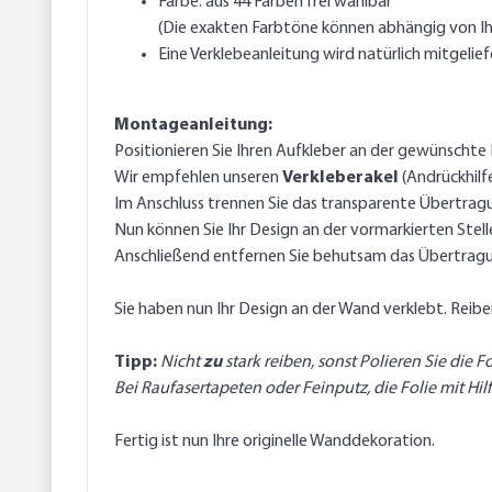
Farbe: aus 44 Farben frei wählbar
(Die exakten Farbtöne können abhängig von Ih
Eine Verklebeanleitung wird natürlich mitgelief
Montageanleitung:
Positionieren Sie Ihren Aufkleber an der gewünschte K
Wir empfehlen unseren
Verkleberakel
(Andrückhilf
Im Anschluss trennen Sie das transparente Übertragu
Nun können Sie Ihr Design an der vormarkierten Stel
Anschließend entfernen Sie behutsam das Übertragu
Sie haben nun Ihr Design an der Wand verklebt. Rei
Tipp:
Nicht
zu
stark reiben, sonst Polieren Sie die F
Bei Raufasertapeten oder Feinputz, die Folie mit Hi
Fertig ist nun Ihre originelle Wanddekoration.