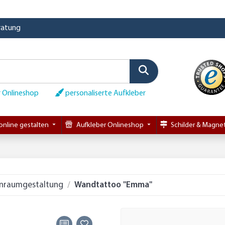
eratung
 Onlineshop
personaliserte Aufkleber
online gestalten
Aufkleber Onlineshop
Schilder & Magnet
nraumgestaltung
Wandtattoo "Emma"