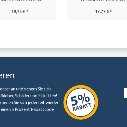
andtattoo Pusteblume
Wandtattoo "Dream Big"
19,75 €
*
17,77 €
*
eren
etter an und sichern Sie sich
ufkleber, Schilder und Etiketten!
können Sie sich jederzeit wieder
e einen 5 Prozent Rabattcode