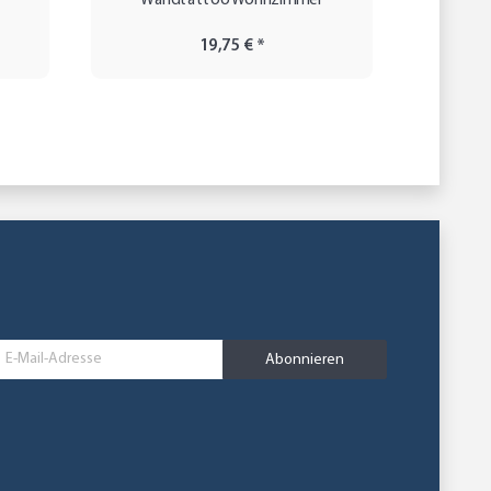
Wandtattoo Wohnzimmer
s
W
19,75 €
*
Abonnieren