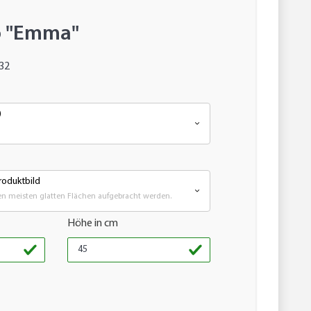
o "Emma"
32
)
oduktbild
n meisten glatten Flächen aufgebracht werden.
Höhe in cm