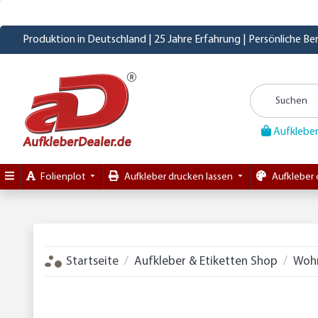
Produktion in Deutschland | 25 Jahre Erfahrung | Persönliche B
Aufkleber
Folienplot
Aufkleber drucken lassen
Aufkleber 
Startseite
Aufkleber & Etiketten Shop
Woh