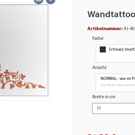
Wandtatto
Artikelnummer:
AI-40
Farbe:
Schwarz (matt
Ansicht
NORMAL - wie im Pr
Das Motiv kann auf de
Breite in cm