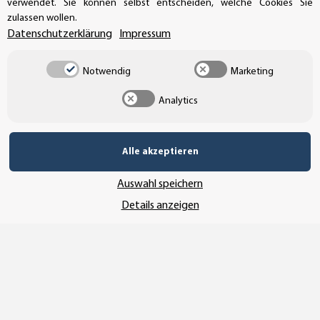
verwendet. Sie können selbst entscheiden, welche Cookies Sie
zulassen wollen.
Datenschutzerklärung
Impressum
Notwendig
Marketing
Analytics
Alle akzeptieren
Vertrag widerrufen
Auswahl speichern
Details anzeigen
* Alle Preise inkl. gesetzlicher USt., zzgl.
Versand
© SEMPE GmbH
•
Copyright© 2025 SEMPE GmbH Wolmirstedt