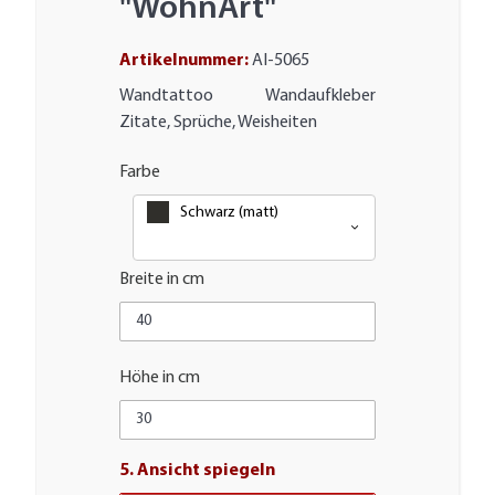
"WohnArt"
Artikelnummer:
AI-5065
Wandtattoo Wandaufkleber
Zitate, Sprüche, Weisheiten
Farbe
Schwarz (matt)
Breite in cm
Höhe in cm
5. Ansicht spiegeln