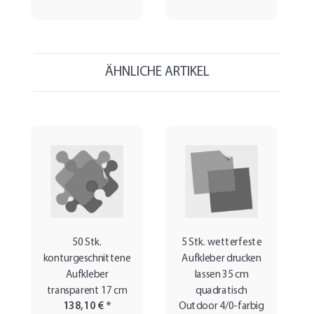
ÄHNLICHE ARTIKEL
50 Stk.
5 Stk. wetterfeste
konturgeschnittene
Aufkleber drucken
Aufkleber
lassen 35 cm
transparent 17 cm
quadratisch
138,10 €
*
Outdoor 4/0-farbig