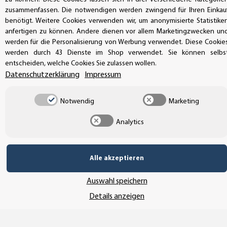
zusammenfassen. Die notwendigen werden zwingend für Ihren Einkau
benötigt. Weitere Cookies verwenden wir, um anonymisierte Statistike
anfertigen zu können. Andere dienen vor allem Marketingzwecken un
werden für die Personalisierung von Werbung verwendet. Diese Cookie
werden durch 43 Dienste im Shop verwendet. Sie können selbs
entscheiden, welche Cookies Sie zulassen wollen.
Datenschutzerklärung
Impressum
Notwendig
Marketing
ÜBER UNS
Analytics
Bei uns finden Sie die unterschiedlichsten Drucksachen für
Geschäft und Privat. Modernste Drucktechniken sorgen für eine
qualitativ hochwertige Ausführung. Unser Online-Konfigurator
Alle akzeptieren
führt Sie durch einen einfachen und selbsterklärenden
Auswahl speichern
Bestellvorgang, wobei alle Produkte individuell gestaltet
werden können.
Details anzeigen
INFORMATIONEN