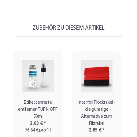
ZUBEHÖR ZU DIESEM ARTIKEL
Etikettenreste
Interfoil Flockrakel -
entfernen TURN OFF
die günstige
50ml
Alternative zum
3,83 €
*
Filzrakel
76,64 € pro 1 l
2,85 €
*