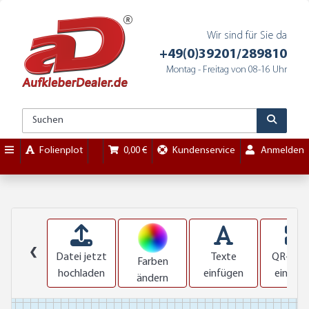
Wir sind für Sie da
+49(0)39201/289810
Montag - Freitag von 08-16 Uhr
Folienplot
0,00 €
Kundenservice
Anmelden
❮
Datei jetzt
Texte
QR-Cod
Farben
hochladen
einfügen
einfüg
ändern