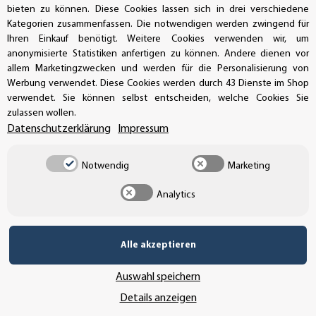
Dabei besteht die Möglichkeit ein Flüssiglaminat zu
bieten zu können. Diese Cookies lassen sich in drei verschiedene
verwenden, um den Digitaldruckaufkleber besser
Kategorien zusammenfassen. Die notwendigen werden zwingend für
vor Kratzern und UV-Einstrahlung zu schützen und
Ihren Einkauf benötigt. Weitere Cookies verwenden wir, um
somit ein vorzeitiges Verblassen zu verhindern.
anonymisierte Statistiken anfertigen zu können. Andere dienen vor
allem Marketingzwecken und werden für die Personalisierung von
Eine noch hochwertigere Möglichkeit den
Werbung verwendet. Diese Cookies werden durch 43 Dienste im Shop
Aufkleberdruck zu schützen, erzielt man durch die
verwendet. Sie können selbst entscheiden, welche Cookies Sie
zulassen wollen.
Verwendung eines Kaltlaminates.
Datenschutzerklärung
Impressum
Dieses wird mit einem Laminator aufgetragen und
ist nichts anderes als eine transparente Schutzfolie.
Notwendig
Marketing
Also wenn Sie einen Aufkleber im Digitaldruck
Analytics
drucken lassen möchten, sollten Sie sich über den
Einsatzbereich und die erwünschte Haltbarkeit im
Klaren sein. Etiketten und Sticker für einen
Alle akzeptieren
kurzfristigen Einsatz oder für die Anwendung im
Innenbereich müssen daher nicht laminiert werden.
Auswahl speichern
Ein Aufkleberdruck rechnet sich oft bei
Details anzeigen
verschiedenen Motiven mit vielen Farben und