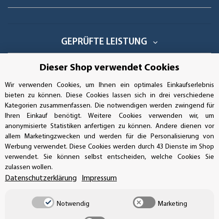
GEPRÜFTE LEISTUNG
Dieser Shop verwendet Cookies
Wir verwenden Cookies, um Ihnen ein optimales Einkaufserlebnis
AUFKLEBERDEALER STORE
bieten zu können. Diese Cookies lassen sich in drei verschiedene
Kategorien zusammenfassen. Die notwendigen werden zwingend für
Handwerkerring 1, D-39326 Wolmirstedt
Ihren Einkauf benötigt. Weitere Cookies verwenden wir, um
anonymisierte Statistiken anfertigen zu können. Andere dienen vor
Bestellungen/Support: +49 (0)39-201-28-98-10
allem Marketingzwecken und werden für die Personalisierung von
Werbung verwendet. Diese Cookies werden durch 43 Dienste im Shop
Buchhaltung: +49 (0)39-201-28-98-17
verwendet. Sie können selbst entscheiden, welche Cookies Sie
zulassen wollen.
info@aufkleberdealer.de
Datenschutzerklärung
Impressum
UNSER AFFILIATE-PROGRAMM
Notwendig
Marketing