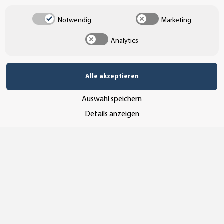
UNSER AFFILIATE-PROGRAMM
Notwendig
Marketing
Analytics
UNSERE ZAHLUNGSARTEN*
Alle akzeptieren
Auswahl speichern
SSL-Verschlüsselung
Details anzeigen
UNSER VERSANDDIENSTLEISTER