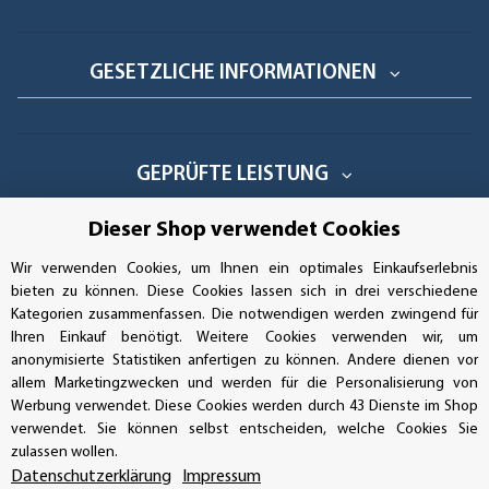
GESETZLICHE INFORMATIONEN
GEPRÜFTE LEISTUNG
Dieser Shop verwendet Cookies
Wir verwenden Cookies, um Ihnen ein optimales Einkaufserlebnis
AUFKLEBERDEALER STORE
bieten zu können. Diese Cookies lassen sich in drei verschiedene
Kategorien zusammenfassen. Die notwendigen werden zwingend für
Handwerkerring 1, D-39326 Wolmirstedt
Ihren Einkauf benötigt. Weitere Cookies verwenden wir, um
anonymisierte Statistiken anfertigen zu können. Andere dienen vor
Bestellungen/Support: +49 (0)39-201-28-98-10
allem Marketingzwecken und werden für die Personalisierung von
Werbung verwendet. Diese Cookies werden durch 43 Dienste im Shop
verwendet. Sie können selbst entscheiden, welche Cookies Sie
Buchhaltung: +49 (0)39-201-28-98-17
zulassen wollen.
Datenschutzerklärung
Impressum
info@aufkleberdealer.de