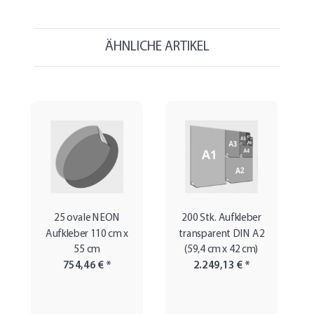
ÄHNLICHE ARTIKEL
25 ovale NEON
200 Stk. Aufkleber
Aufkleber 110 cm x
transparent DIN A2
55 cm
(59,4 cm x 42 cm)
754,46 €
*
2.249,13 €
*