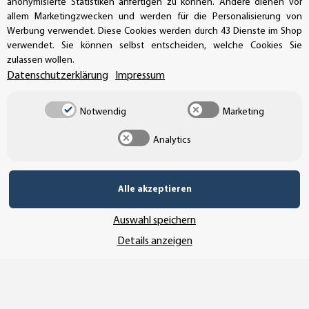
anonymisierte Statistiken anfertigen zu können. Andere dienen vor
allem Marketingzwecken und werden für die Personalisierung von
Bestellungen/Support: +49 (0)39-201-28-98-10
Werbung verwendet. Diese Cookies werden durch 43 Dienste im Shop
verwendet. Sie können selbst entscheiden, welche Cookies Sie
Buchhaltung: +49 (0)39-201-28-98-17
zulassen wollen.
Datenschutzerklärung
Impressum
info@aufkleberdealer.de
UNSER AFFILIATE-PROGRAMM
Notwendig
Marketing
Analytics
UNSERE ZAHLUNGSARTEN*
Alle akzeptieren
Auswahl speichern
SSL-Verschlüsselung
Details anzeigen
UNSER VERSANDDIENSTLEISTER