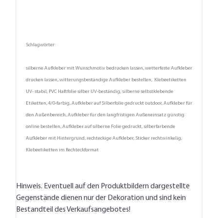
Schlagwörter:
silberne Aufkleber mit Wunschmotiv bedrucken lassen, wetterfeste Aufkleber
drucken lassen, witterungsbeständige Aufkleber bestellen, Klebeetiketten
UV- stabil, PVC Haftfolie silber UV-beständig, silberne selbstklebende
Etiketten, 4/0-farbig, Aufkleber auf Silberfolie gedruckt outdoor, Aufkleber für
den Außenbereich, Aufkleber für den langfristigen Außeneinsatz günstig
online bestellen, Aufkleber auf silberne Folie gedruckt, silberfarbende
Aufkleber mit Hintergrund, rechteckige Aufkleber, Sticker rechtwinkelig,
Klebeetiketten im Rechteckformat
Hinweis. Eventuell auf den Produktbildern dargestellte
Gegenstände dienen nur der Dekoration und sind kein
Bestandteil des Verkaufsangebotes!