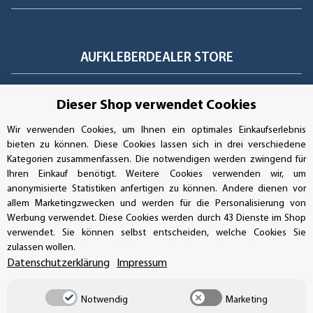
AUFKLEBERDEALER STORE
Handwerkerring 1, D-39326 Wolmirstedt
Dieser Shop verwendet Cookies
Bestellungen/Support: +49 (0)39-201-28-98-10
Wir verwenden Cookies, um Ihnen ein optimales Einkaufserlebnis
bieten zu können. Diese Cookies lassen sich in drei verschiedene
Buchhaltung: +49 (0)39-201-28-98-17
Kategorien zusammenfassen. Die notwendigen werden zwingend für
Ihren Einkauf benötigt. Weitere Cookies verwenden wir, um
info@aufkleberdealer.de
anonymisierte Statistiken anfertigen zu können. Andere dienen vor
allem Marketingzwecken und werden für die Personalisierung von
Werbung verwendet. Diese Cookies werden durch 43 Dienste im Shop
UNSER AFFILIATE-PROGRAMM
verwendet. Sie können selbst entscheiden, welche Cookies Sie
zulassen wollen.
Datenschutzerklärung
Impressum
UNSERE ZAHLUNGSARTEN*
Notwendig
Marketing