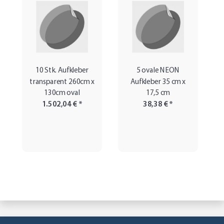
10 Stk. Aufkleber
5 ovale NEON
transparent 260cm x
Aufkleber 35 cm x
130cm oval
17,5 cm
1.502,04 €
*
38,38 €
*