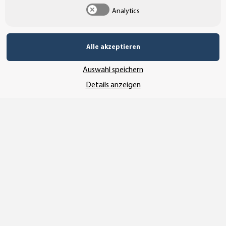
Analytics
SSL-Verschlüsselung
Alle akzeptieren
UNSER VERSANDDIENSTLEISTER
Auswahl speichern
Details anzeigen
Vertrag widerrufen