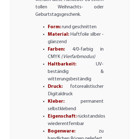
tollen Weihnachts- oder
Geburtstagsgeschenk.
Form:
rund geschnitten
Material:
Haftfolie silber -
glänzend
Farben:
4/0-farbig in
CMYK
(Vierfarbmodus)
Haltbarkeit:
UV-
beständig &
witterungsbeständig
Druck:
fotorealistischer
Digitaldruck
Kleber:
permanent
selbstklebend
Eigenschaft:
rückstandslos
wiederentfernbar
Bogenware:
zu
handlichen Bögen geliefert