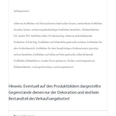
Schlagwörter:
silberne Aufkleber mit Wunschmotiv bedrucken lassen, wetterfeste Aufkleber
drucken lassen, witterungsbeständige Aufkleber bestellen, Klebeetiketten
UV- stabil, PVC Haftfolie silber UV-beständig, silberne selbstklebende
Etiketten, 4/0-farbig, Aufkleber auf Silberfolie gedruckt outdoor, Aufkleber für
den Außenbereich, Aufkleber für den langfristigen Außeneinsatz günstig
online bestellen, Aufkleber auf silberne Folie gedruckt, silberfarbende
Aufkleber, Klebefolie in runder Form gestanzt, Sticker rund angestanzt,
Klebeetiketten rund geschnitten, rund ausgestanzt
Hinweis. Eventuell auf den Produktbildern dargestellte
Gegenstände dienen nur der Dekoration und sind kein
Bestandteil des Verkaufsangebotes!