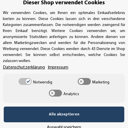
Bestellungen/Support: +49 (0)39-201-28-98-10
Dieser Shop verwendet Cookies
Buchhaltung: +49 (0)39-201-28-98-17
Wir verwenden Cookies, um Ihnen ein optimales Einkaufserlebnis
bieten zu können. Diese Cookies lassen sich in drei verschiedene
info@aufkleberdealer.de
Kategorien zusammenfassen. Die notwendigen werden zwingend für
Ihren Einkauf benötigt. Weitere Cookies verwenden wir, um
anonymisierte Statistiken anfertigen zu können. Andere dienen vor
UNSER AFFILIATE-PROGRAMM
allem Marketingzwecken und werden für die Personalisierung von
Werbung verwendet. Diese Cookies werden durch 43 Dienste im Shop
verwendet. Sie können selbst entscheiden, welche Cookies Sie
zulassen wollen.
UNSERE ZAHLUNGSARTEN*
Datenschutzerklärung
Impressum
Notwendig
Marketing
SSL-Verschlüsselung
Analytics
UNSER VERSANDDIENSTLEISTER
Alle akzeptieren
Auswahl speichern