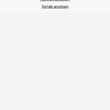
Details anzeigen
Vertrag widerrufen
* Alle Preise inkl. gesetzlicher USt., zzgl.
Versand
© SEMPE GmbH
•