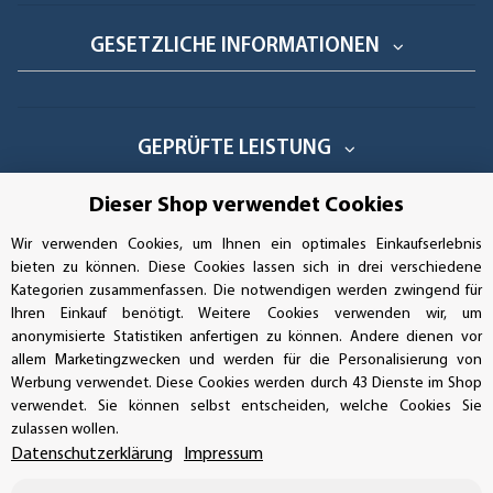
GESETZLICHE INFORMATIONEN
GEPRÜFTE LEISTUNG
Dieser Shop verwendet Cookies
Wir verwenden Cookies, um Ihnen ein optimales Einkaufserlebnis
AUFKLEBERDEALER STORE
bieten zu können. Diese Cookies lassen sich in drei verschiedene
Kategorien zusammenfassen. Die notwendigen werden zwingend für
Handwerkerring 1, D-39326 Wolmirstedt
Ihren Einkauf benötigt. Weitere Cookies verwenden wir, um
anonymisierte Statistiken anfertigen zu können. Andere dienen vor
Bestellungen/Support: +49 (0)39-201-28-98-10
allem Marketingzwecken und werden für die Personalisierung von
Werbung verwendet. Diese Cookies werden durch 43 Dienste im Shop
verwendet. Sie können selbst entscheiden, welche Cookies Sie
Buchhaltung: +49 (0)39-201-28-98-17
zulassen wollen.
Datenschutzerklärung
Impressum
info@aufkleberdealer.de