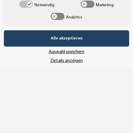
UNSER AFFILIATE-PROGRAMM
Notwendig
Marketing
Analytics
UNSERE ZAHLUNGSARTEN*
Alle akzeptieren
Auswahl speichern
SSL-Verschlüsselung
Details anzeigen
UNSER VERSANDDIENSTLEISTER