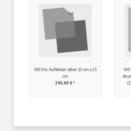
100 Stk. Aufkleber silber 25 cm x 25
100 
cm
druc
390,89 €
*
(5