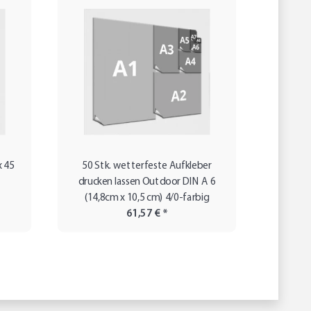
x 45
50 Stk. wetterfeste Aufkleber
5 Stk. A
drucken lassen Outdoor DIN A 6
(14,8cm x 10,5 cm) 4/0-farbig
61,57 €
*