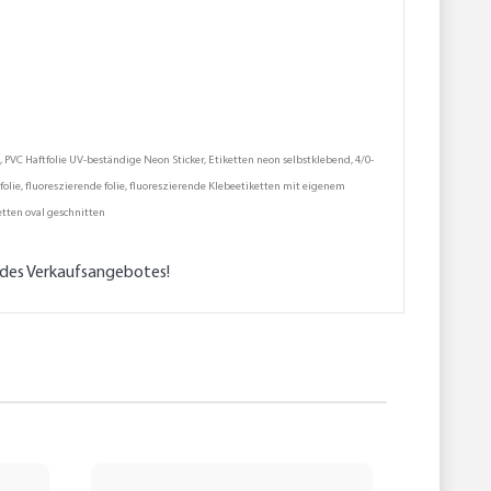
VC Haftfolie UV-beständige Neon Sticker, Etiketten neon selbstklebend, 4/0-
olie, fluoreszierende folie, fluoreszierende Klebeetiketten mit eigenem
etten oval geschnitten
l des Verkaufsangebotes!