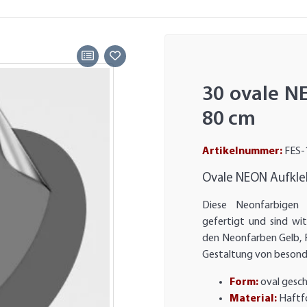
30 ovale N
80 cm
Artikelnummer:
FES-
Ovale NEON Aufkle
Diese Neonfarbigen 
gefertigt und sind wi
den Neonfarben Gelb, R
Gestaltung von besonde
Form:
oval gesc
Material:
Haftfo