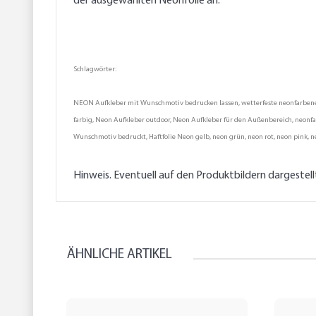
der ausgewählten Neonfolie an.
Schlagwörter:
NEON Aufkleber mit Wunschmotiv bedrucken lassen, wetterfeste neonfarbene Au
farbig, Neon Aufkleber outdoor, Neon Aufkleber für den Außenbereich, neonfarb
Wunschmotiv bedruckt, Haftfolie Neon gelb, neon grün, neon rot, neon pink, ne
Hinweis. Eventuell auf den Produktbildern dargestel
ÄHNLICHE ARTIKEL