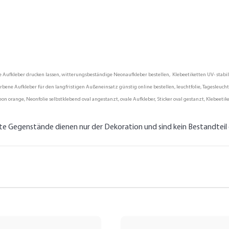
fkleber drucken lassen, witterungsbeständige Neonaufkleber bestellen, Klebeetiketten UV- stabil, P
ene Aufkleber für den langfristigen Außeneinsatz günstig online bestellen, leuchtfolie, Tagesleuchtf
on orange, Neonfolie selbstklebend oval angestanzt, ovale Aufkleber, Sticker oval gestanzt, Klebeetik
lte Gegenstände dienen nur der Dekoration und sind kein Bestandtei