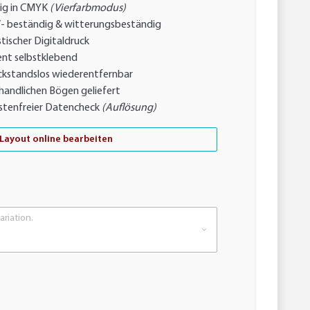
ig in CMYK
(Vierfarbmodus)
- beständig & witterungsbeständig
tischer Digitaldruck
nt selbstklebend
ckstandslos wiederentfernbar
handlichen Bögen geliefert
stenfreier Datencheck
(Auflösung)
Layout online bearbeiten
ariation.