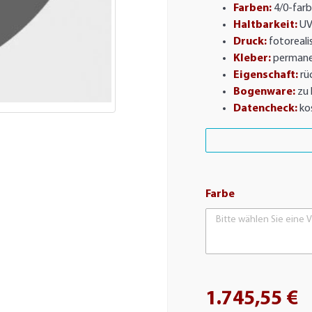
Farben:
4/0-farb
Haltbarkeit:
UV
Druck:
fotorealis
Kleber:
permane
Eigenschaft:
rü
Bogenware:
zu 
Datencheck:
ko
Farbe
Bitte wählen Sie eine V
1.745,55 €