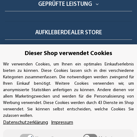
GEPRÜFTE LEISTUNG
AUFKLEBERDEALER STORE
Handwerkerring 1, D-39326 Wolmirstedt
Dieser Shop verwendet Cookies
Bestellungen/Support: +49 (0)39-201-28-98-10
Wir verwenden Cookies, um Ihnen ein optimales Einkaufserlebnis
bieten zu können. Diese Cookies lassen sich in drei verschiedene
Buchhaltung: +49 (0)39-201-28-98-17
Kategorien zusammenfassen. Die notwendigen werden zwingend für
Ihren Einkauf benötigt. Weitere Cookies verwenden wir, um
info@aufkleberdealer.de
anonymisierte Statistiken anfertigen zu können. Andere dienen vor
allem Marketingzwecken und werden für die Personalisierung von
Werbung verwendet. Diese Cookies werden durch 43 Dienste im Shop
UNSER AFFILIATE-PROGRAMM
verwendet. Sie können selbst entscheiden, welche Cookies Sie
zulassen wollen.
Datenschutzerklärung
Impressum
UNSERE ZAHLUNGSARTEN*