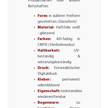
Produktnamen oder andere
Botschaften.
Form:
in äußerer Freiform
geschnitten
(Stanzform)
Material:
Haftfolie weiß
- glänzend
Farben:
4/0-farbig in
CMYK
(Vierfarbmodus)
Haltbarkeit:
UV-
beständig &
witterungsbeständig
Druck:
fotorealistischer
Digitaldruck
Kleber:
permanent
selbstklebend
Eigenschaft:
rückstandslos
wiederentfernbar
Bogenware:
zu