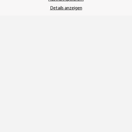
Details anzeigen
Vertrag widerrufen
* Alle Preise inkl. gesetzlicher USt., zzgl.
Versand
© SEMPE GmbH
•