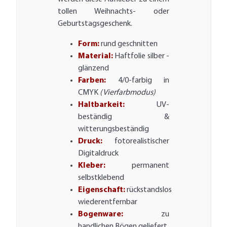
tollen Weihnachts- oder
Geburtstagsgeschenk.
Form:
rund geschnitten
Material:
Haftfolie silber -
glänzend
Farben:
4/0-farbig in
CMYK
(Vierfarbmodus)
Haltbarkeit:
UV-
beständig &
witterungsbeständig
Druck:
fotorealistischer
Digitaldruck
Kleber:
permanent
selbstklebend
Eigenschaft:
rückstandslos
wiederentfernbar
Bogenware:
zu
handlichen Bögen geliefert