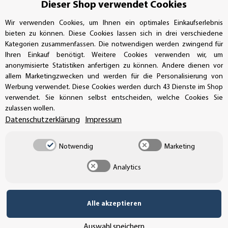
Bestellungen/Support: +49 (0)39-201-28-98-10
Dieser Shop verwendet Cookies
Buchhaltung: +49 (0)39-201-28-98-17
Wir verwenden Cookies, um Ihnen ein optimales Einkaufserlebnis
bieten zu können. Diese Cookies lassen sich in drei verschiedene
info@aufkleberdealer.de
Kategorien zusammenfassen. Die notwendigen werden zwingend für
Ihren Einkauf benötigt. Weitere Cookies verwenden wir, um
anonymisierte Statistiken anfertigen zu können. Andere dienen vor
UNSER AFFILIATE-PROGRAMM
allem Marketingzwecken und werden für die Personalisierung von
Werbung verwendet. Diese Cookies werden durch 43 Dienste im Shop
verwendet. Sie können selbst entscheiden, welche Cookies Sie
zulassen wollen.
UNSERE ZAHLUNGSARTEN*
Datenschutzerklärung
Impressum
Notwendig
Marketing
SSL-Verschlüsselung
Analytics
UNSER VERSANDDIENSTLEISTER
Alle akzeptieren
Auswahl speichern