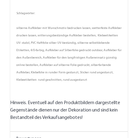
Schlagwörter:
silberne Aufkleber mit Wunschmotiv bedrucken lassen, wetterfeste Aufkleber
drucken lassen, witterungsbeständige Aufkleber bestellen, Klebeetiketten
UV- stabil, PVC Haftfolie silber UV-beständig, silberne selbstklebende
Etiketten, 4/0-farbig, Aufkleber auf Silberfolie gedruckt outdoor, Aufkleber für
den Außenbereich, Aufkleber für den langfristigen Außeneinsatz günstig
online bestellen, Aufkleber auf silberne Folie gedruckt, silberfarbende
Aufkleber, Klebefolie in runder Form gestanzt, Sticker rund angestanzt,
Klebeetiketten rund geschnitten, rund ausgestanzt
Hinweis. Eventuell auf den Produktbildern dargestellte
Gegenstände dienen nur der Dekoration und sind kein
Bestandteil des Verkaufsangebotes!