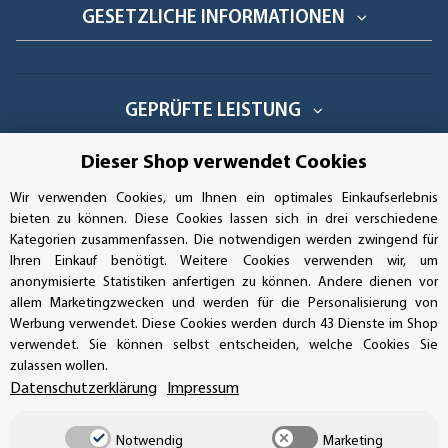
GESETZLICHE INFORMATIONEN
GEPRÜFTE LEISTUNG
Dieser Shop verwendet Cookies
Wir verwenden Cookies, um Ihnen ein optimales Einkaufserlebnis
AUFKLEBERDEALER STORE
bieten zu können. Diese Cookies lassen sich in drei verschiedene
Kategorien zusammenfassen. Die notwendigen werden zwingend für
Handwerkerring 1, D-39326 Wolmirstedt
Ihren Einkauf benötigt. Weitere Cookies verwenden wir, um
anonymisierte Statistiken anfertigen zu können. Andere dienen vor
Bestellungen/Support: +49 (0)39-201-28-98-10
allem Marketingzwecken und werden für die Personalisierung von
Werbung verwendet. Diese Cookies werden durch 43 Dienste im Shop
Buchhaltung: +49 (0)39-201-28-98-17
verwendet. Sie können selbst entscheiden, welche Cookies Sie
zulassen wollen.
info@aufkleberdealer.de
Datenschutzerklärung
Impressum
UNSER AFFILIATE-PROGRAMM
Notwendig
Marketing