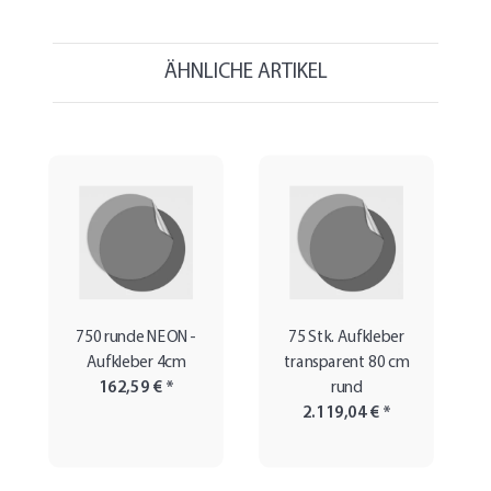
ÄHNLICHE ARTIKEL
750 runde NEON-
75 Stk. Aufkleber
Aufkleber 4cm
transparent 80 cm
162,59 €
*
rund
2.119,04 €
*