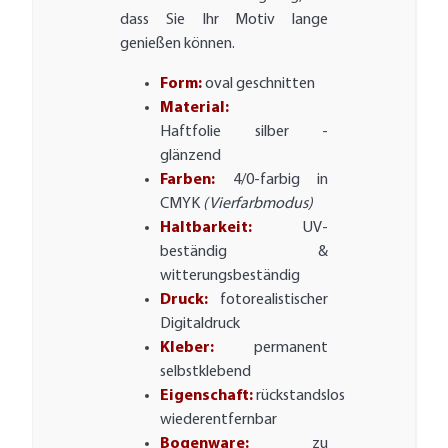
dass Sie Ihr Motiv lange
genießen können.
Form:
oval geschnitten
Material:
Haftfolie silber -
glänzend
Farben:
4/0-farbig in
CMYK
(Vierfarbmodus)
Haltbarkeit:
UV-
beständig &
witterungsbeständig
Druck:
fotorealistischer
Digitaldruck
Kleber:
permanent
selbstklebend
Eigenschaft:
rückstandslos
wiederentfernbar
Bogenware:
zu