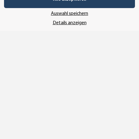
Auswahl speichern
SSL-Verschlüsselung
Details anzeigen
UNSER VERSANDDIENSTLEISTER
Vertrag widerrufen