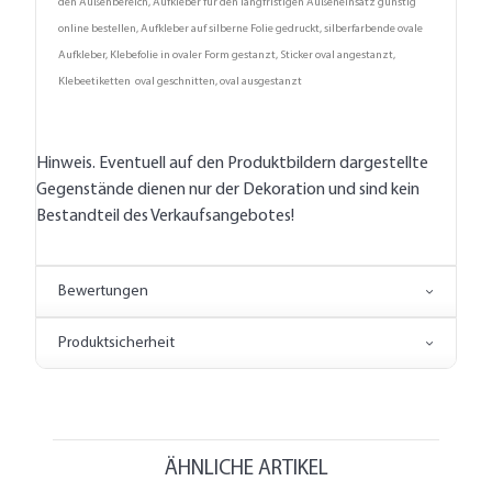
den Außenbereich, Aufkleber für den langfristigen Außeneinsatz günstig
online bestellen, Aufkleber auf silberne Folie gedruckt, silberfarbende ovale
Aufkleber, Klebefolie in ovaler Form gestanzt, Sticker oval angestanzt,
Klebeetiketten oval geschnitten, oval ausgestanzt
Hinweis. Eventuell auf den Produktbildern dargestellte
Gegenstände dienen nur der Dekoration und sind kein
Bestandteil des Verkaufsangebotes!
Bewertungen
Produktsicherheit
ÄHNLICHE ARTIKEL