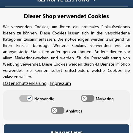
GEPRÜFTE LEISTUNG
Dieser Shop verwendet Cookies
AUFKLEBERDEALER STORE
Wir verwenden Cookies, um Ihnen ein optimales Einkaufserlebnis
bieten zu können. Diese Cookies lassen sich in drei verschiedene
Kategorien zusammenfassen. Die notwendigen werden zwingend für
Handwerkerring 1, D-39326 Wolmirstedt
Ihren Einkauf benötigt. Weitere Cookies verwenden wir, um
anonymisierte Statistiken anfertigen zu können. Andere dienen vor
Bestellungen/Support: +49 (0)39-201-28-98-10
allem Marketingzwecken und werden für die Personalisierung von
Werbung verwendet. Diese Cookies werden durch 43 Dienste im Shop
Buchhaltung: +49 (0)39-201-28-98-17
verwendet. Sie können selbst entscheiden, welche Cookies Sie
zulassen wollen.
info@aufkleberdealer.de
Datenschutzerklärung
Impressum
UNSER AFFILIATE-PROGRAMM
Notwendig
Marketing
Analytics
UNSERE ZAHLUNGSARTEN*
Alle akzeptieren