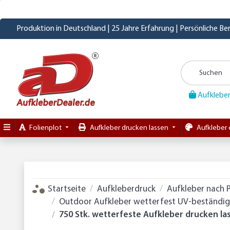
Produktion in Deutschland | 25 Jahre Erfahrung | Persönliche B
Aufkleber
Folienplot
Aufkleber drucken lassen
Aufkleber 
Startseite
Aufkleberdruck
Aufkleber nach 
Outdoor Aufkleber wetterfest UV-beständig 
750 Stk. wetterfeste Aufkleber drucken la