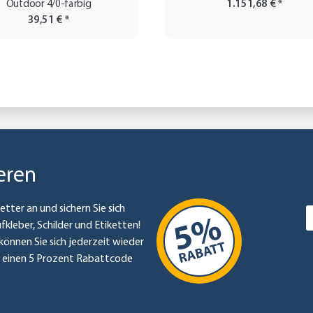
Outdoor 4/0-farbig
1.151,68 €
*
39,51 €
*
eren
etter an und sichern Sie sich
ufkleber, Schilder und Etiketten!
können Sie sich jederzeit wieder
e einen 5 Prozent Rabattcode