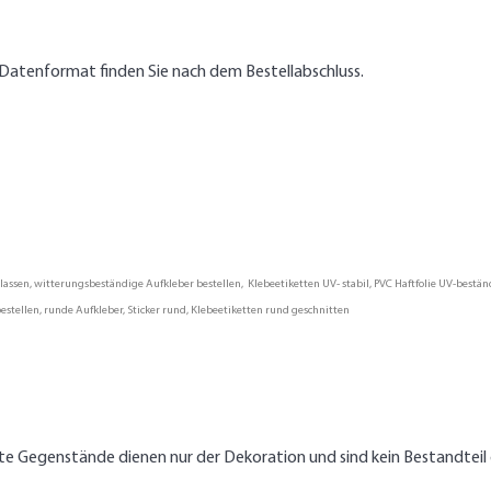
Datenformat finden Sie nach dem Bestellabschluss.
ssen, witterungsbeständige Aufkleber bestellen, Klebeetiketten UV- stabil, PVC Haftfolie UV-beständi
stellen, runde Aufkleber, Sticker rund, Klebeetiketten rund geschnitten
lte Gegenstände dienen nur der Dekoration und sind kein Bestandtei