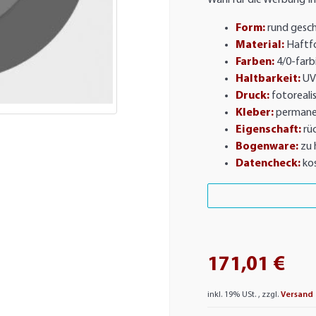
Wahl für die Werbung I
Form:
rund gesc
Material:
Haftfo
Farben:
4/0-farb
Haltbarkeit:
UV-
Druck:
fotorealis
Kleber:
permanen
Eigenschaft:
rü
Bogenware:
zu 
Datencheck:
ko
171,01 €
inkl. 19% USt. , zzgl.
Versand