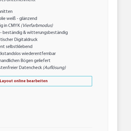
hres Unternehmens.
hnitten
lie weiß - glänzend
ig in CMYK
(Vierfarbmodus)
 beständig & witterungsbeständig
tischer Digitaldruck
t selbstklebend
ckstandslos wiederentfernbar
handlichen Bögen geliefert
stenfreier Datencheck
(Auflösung)
Layout online bearbeiten