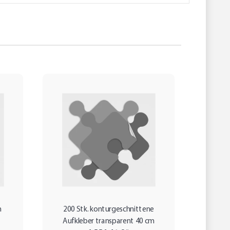
m
200 Stk. konturgeschnittene
5 St
Aufkleber transparent 40 cm
drucke