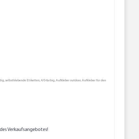
g, selbstklebende Etiketten, 4/0-farbig, Aufkleber outdoor, Aufkleber für den
l des Verkaufsangebotes!