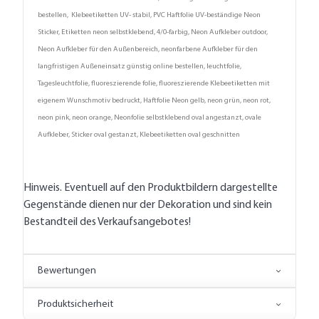
bestellen, Klebeetiketten UV- stabil, PVC Haftfolie UV-beständige Neon
Sticker, Etiketten neon selbstklebend, 4/0-farbig, Neon Aufkleber outdoor,
Neon Aufkleber für den Außenbereich, neonfarbene Aufkleber für den
langfristigen Außeneinsatz günstig online bestellen, leuchtfolie,
Tagesleuchtfolie, fluoreszierende folie, fluoreszierende Klebeetiketten mit
eigenem Wunschmotiv bedruckt, Haftfolie Neon gelb, neon grün, neon rot,
neon pink, neon orange, Neonfolie selbstklebend oval angestanzt, ovale
Aufkleber, Sticker oval gestanzt, Klebeetiketten oval geschnitten
Hinweis. Eventuell auf den Produktbildern dargestellte
Gegenstände dienen nur der Dekoration und sind kein
Bestandteil des Verkaufsangebotes!
Bewertungen
Produktsicherheit