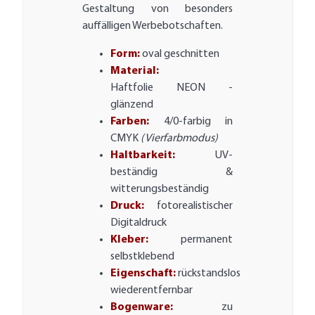
Gestaltung von besonders
auffälligen Werbebotschaften.
Form:
oval geschnitten
Material:
Haftfolie NEON -
glänzend
Farben:
4/0-farbig in
CMYK
(Vierfarbmodus)
Haltbarkeit:
UV-
beständig &
witterungsbeständig
Druck:
fotorealistischer
Digitaldruck
Kleber:
permanent
selbstklebend
Eigenschaft:
rückstandslos
wiederentfernbar
Bogenware:
zu