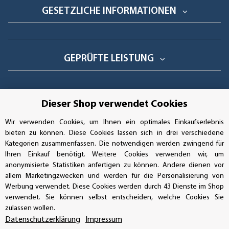
GESETZLICHE INFORMATIONEN
GEPRÜFTE LEISTUNG
Dieser Shop verwendet Cookies
AUFKLEBERDEALER STORE
Wir verwenden Cookies, um Ihnen ein optimales Einkaufserlebnis
bieten zu können. Diese Cookies lassen sich in drei verschiedene
Handwerkerring 1, D-39326 Wolmirstedt
Kategorien zusammenfassen. Die notwendigen werden zwingend für
Ihren Einkauf benötigt. Weitere Cookies verwenden wir, um
Bestellungen/Support: +49 (0)39-201-28-98-10
anonymisierte Statistiken anfertigen zu können. Andere dienen vor
allem Marketingzwecken und werden für die Personalisierung von
Buchhaltung: +49 (0)39-201-28-98-17
Werbung verwendet. Diese Cookies werden durch 43 Dienste im Shop
verwendet. Sie können selbst entscheiden, welche Cookies Sie
info@aufkleberdealer.de
zulassen wollen.
Datenschutzerklärung
Impressum
UNSER AFFILIATE-PROGRAMM