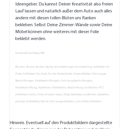
Ideengeber. Du kannst Deiner Kreativität also freien
Lauf lassen und natürlich außer dem Auto auch alles
andere mit diesen tollen Blüten uns Ranken
bekleben. Selbst Deine Zimmer-Wände sowie Deine
Möbel können ohne weiteres mit dieser Folie
beklebt werden.
Verwande Suchbegriffe:
Blumen, Blume, Ranken, Ranke, Schmetterlinge, Schmetterling, Aufkleber für
Autos, Aufkleber fürs Auto, für die Heckscheibe, Autoaufkleber, Fahrzeuge,
Beschriftungen, Autobeschriftungen, Fahrzeugbeschriftungen,
Autobeschriftung, Autofolien, Klebefolien, Beschriftung, Farbfolien, KFZ
Aufkleber, Folien, Folie, drucken lassen, Shop, bekleben, entfernen, bestellen,
günstig, Autotattoos, Sterne, Fahrzeugaufkleber, zum selbst aufkleben
Hinweis. Eventuell auf den Produktbildern dargestellte