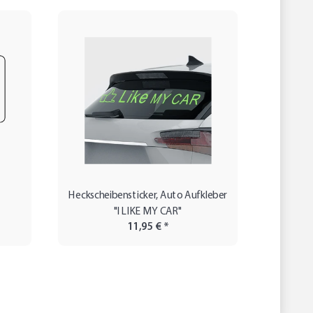
Heckscheibensticker, Auto Aufkleber
Autoauf
"I LIKE MY CAR"
"Auf
11,95 €
*