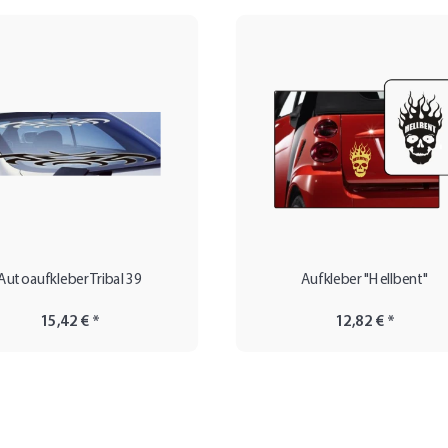
Autoaufkleber Tribal 39
Aufkleber "Hellbent"
15,42 €
*
12,82 €
*