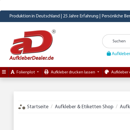
Produktion in Deutschland | 25 Jahre Erfahrung | Persönliche B
Aufkleber
Folienplot
Aufkleber drucken lassen
Aufkleber 
Startseite
Aufkleber & Etiketten Shop
Aufk