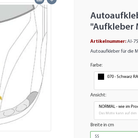
Autoaufkle
"Aufkleber
Artikelnummer:
AI-7
Autoaufkleber für die 
Farbe:
070 - Schwarz R
Ansicht:
NORMAL - wie im Prod
Das Motiv kann auf den 
Breite in cm