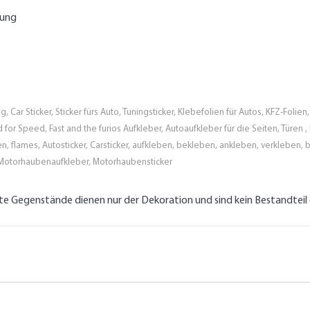
tung
g, Car Sticker, Sticker fürs Auto, Tuningsticker, Klebefolien für Autos, KFZ-Fol
eed for Speed, Fast and the furios Aufkleber, Autoaufkleber für die Seiten, Türe
n, flames, Autosticker, Carsticker, aufkleben, bekleben, ankleben, verkleben, b
Motorhaubenaufkleber, Motorhaubensticker
lte Gegenstände dienen nur der Dekoration und sind kein Bestandtei