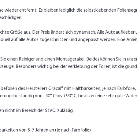
wieder entfernt. Es bleiben lediglich die selbstklebenden Foliensegm
eschädigen.
hte Größe aus. Der Preis ändert sich dynamisch. Alle Autoaufkleber und
ell auf alle Autos zugeschnitten und angepasst werden. Eine Anleit
 Sie einen Reiniger und einen Montagerakel. Beides können Sie in uns
zeuge. Besonders wichtig bei der Verklebung der Folien, ist die grü
befolien des Herstellers Oracal® mit Haltbarkeiten, je nach Farbfolie
erungsbeständig von -40° C bis +90° C, besitzen eine sehr gute Wide
n nicht im Bereich der StVO. zulässig.
barkeiten von 5-7 Jahren an (je nach Farbfolie)