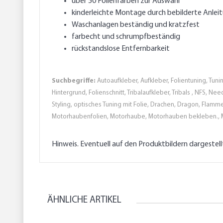
über 50 Folienfarben zur Auswahl
kinderleichte Montage durch bebilderte Anlei
Waschanlagen beständig und kratzfest
farbecht und schrumpfbeständig
rückstandslose Entfernbarkeit
Suchbegriffe:
Autoaufkleber, Aufkleber, Folientuning, Tunin
Hintergrund, Folienschnitt, Tribalaufkleber, Tribals , NFS, N
Styling, optisches Tuning mit Folie, Drachen, Dragon, Flamme
Motorhaubenfolien, Motorhaube, Motorhauben bekleben., 
Hinweis. Eventuell auf den Produktbildern dargestel
ÄHNLICHE ARTIKEL