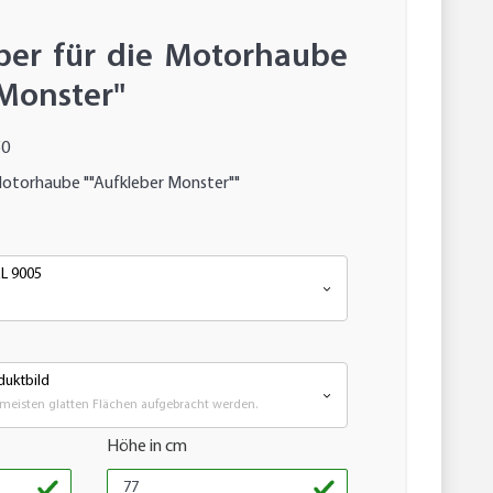
ber für die Motorhaube
 Monster"
50
Motorhaube ""Aufkleber Monster""
AL 9005
uktbild
meisten glatten Flächen aufgebracht werden.
Höhe in cm