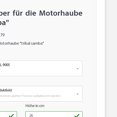
ber für die Motorhaube
ba"
379
Motorhaube "tribal samba"
AL 9005
uktbild
meisten glatten Flächen aufgebracht werden.
Höhe in cm