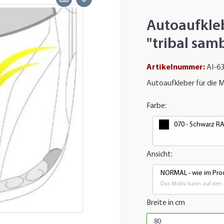
Autoaufkle
"tribal sam
Artikelnummer:
AI-6
Autoaufkleber für die 
Farbe:
070 - Schwarz R
Ansicht:
NORMAL - wie im Prod
Das Motiv kann auf den 
Breite in cm