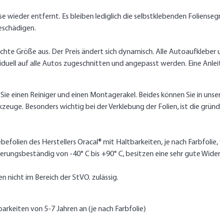
wieder entfernt. Es bleiben lediglich die selbstklebenden Foliensegm
eschädigen.
hte Größe aus. Der Preis ändert sich dynamisch. Alle Autoaufkleber und
ell auf alle Autos zugeschnitten und angepasst werden. Eine Anleit
 Sie einen Reiniger und einen Montagerakel. Beides können Sie in uns
zeuge. Besonders wichtig bei der Verklebung der Folien, ist die grü
befolien des Herstellers Oracal® mit Haltbarkeiten, je nach Farbfolie
erungsbeständig von -40° C bis +90° C, besitzen eine sehr gute Wide
n nicht im Bereich der StVO. zulässig.
barkeiten von 5-7 Jahren an (je nach Farbfolie)