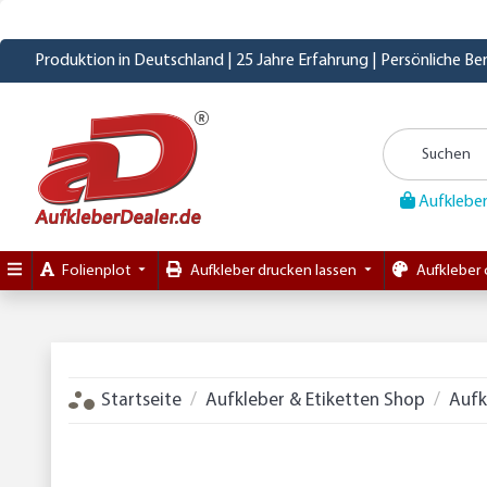
Produktion in Deutschland | 25 Jahre Erfahrung | Persönliche B
Aufkleber
Folienplot
Aufkleber drucken lassen
Aufkleber 
Startseite
Aufkleber & Etiketten Shop
Aufk