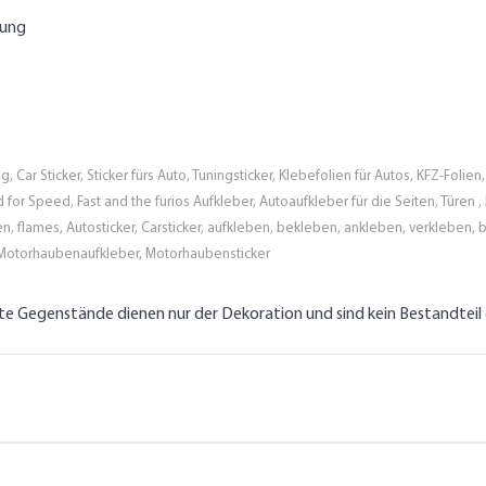
tung
g, Car Sticker, Sticker fürs Auto, Tuningsticker, Klebefolien für Autos, KFZ-Fol
eed for Speed, Fast and the furios Aufkleber, Autoaufkleber für die Seiten, Türe
n, flames, Autosticker, Carsticker, aufkleben, bekleben, ankleben, verkleben, b
Motorhaubenaufkleber, Motorhaubensticker
lte Gegenstände dienen nur der Dekoration und sind kein Bestandtei