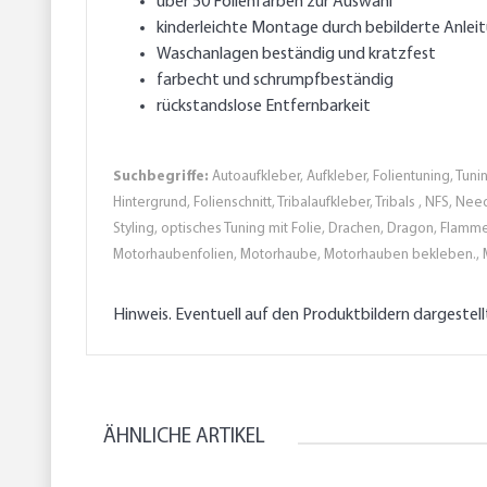
über 50 Folienfarben zur Auswahl
kinderleichte Montage durch bebilderte Anlei
Waschanlagen beständig und kratzfest
farbecht und schrumpfbeständig
rückstandslose Entfernbarkeit
Suchbegriffe:
Autoaufkleber, Aufkleber, Folientuning, Tunin
Hintergrund, Folienschnitt, Tribalaufkleber, Tribals , NFS, N
Styling, optisches Tuning mit Folie, Drachen, Dragon, Flamme
Motorhaubenfolien, Motorhaube, Motorhauben bekleben., 
Hinweis. Eventuell auf den Produktbildern dargestel
ÄHNLICHE ARTIKEL