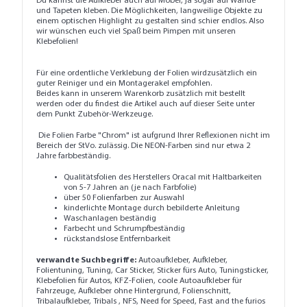
Du kannst die Aufkleber auch auf Möbel, ja sogar auf Wände
und Tapeten kleben. Die Möglichkeiten, langweilige Objekte zu
einem optischen Highlight zu gestalten sind schier endlos. Also
wir wünschen euch viel Spaß beim Pimpen mit unseren
Klebefolien!
Für eine ordentliche Verklebung der Folien wirdzusätzlich ein
guter
Reiniger
und ein
Montagerakel
empfohlen.
Beides kann in unserem Warenkorb zusätzlich mit bestellt
werden oder du findest die Artikel auch auf dieser Seite unter
dem Punkt
Zubehör-Werkzeuge
.
Die Folien Farbe "Chrom" ist aufgrund Ihrer Reflexionen nicht im
Bereich der StVo. zulässig. Die NEON-Farben sind nur etwa 2
Jahre farbbeständig.
Qualitätsfolien des Herstellers Oracal mit Haltbarkeiten
von 5-7 Jahren an (je nach Farbfolie)
über 50 Folienfarben zur Auswahl
kinderlichte Montage durch bebilderte Anleitung
Waschanlagen beständig
Farbecht und Schrumpfbeständig
rückstandslose Entfernbarkeit
verwandte Suchbegriffe:
Autoaufkleber, Aufkleber,
Folientuning, Tuning, Car Sticker, Sticker fürs Auto, Tuningsticker,
Klebefolien für Autos, KFZ-Folien, coole Autoaufkleber für
Fahrzeuge, Aufkleber ohne Hintergrund, Folienschnitt,
Tribalaufkleber, Tribals , NFS, Need for Speed, Fast and the furios