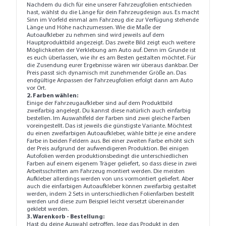
Nachdem du dich für eine unserer Fahrzeugfolien entschieden
hast, wählst du die Länge für dein Fahrzeugdesign aus. Es macht
Sinn im Vorfeld einmal am Fahrzeug die zur Verfügung stehende
Länge und Höhe nachzumessen. Wie die Maße der
Autoaufkleber zu nehmen sind wird jeweils auf dem
Hauptproduktbild angezeigt. Das zweite Bild zeigt euch weitere
Möglichkeiten der Verklebung am Auto auf. Denn im Grunde ist
es euch überlassen, wie ihr es am Besten gestalten möchtet. Für
die Zusendung eurer Ergebnisse wären wir überaus dankbar. Der
Preis passt sich dynamisch mit zunehmender Größe an. Das
endgültige Anpassen der Fahrzeugfolien erfolgt dann am Auto
vor Ort.
2. Farben wählen:
Einige der Fahrzeugaufkleber sind auf dem Produktbild
zweifarbig angelegt. Du kannst diese natürlich auch einfarbig
bestellen. Im Auswahlfeld der Farben sind zwei gleiche Farben
voreingestellt. Das ist jeweils die günstigste Variante. Möchtest
du einen zweifarbigen Autoaufkleber, wähle bitte je eine andere
Farbe in beiden Feldern aus. Bei einer zweiten Farbe erhöht sich
der Preis aufgrund der aufwendigeren Produktion. Bei einigen
Autofolien werden produktionsbedingt die unterschiedlichen
Farben auf einem eigenem Träger geliefert, so dass diese in zwei
Arbeitsschritten am Fahrzeug montiert werden. Die meisten
Aufkleber allerdings werden von uns vormontiert geliefert. Aber
auch die einfarbigen Autoaufkleber können zweifarbig gestaltet
werden, indem 2 Sets in unterschiedlichen Folienfarben bestellt
werden und diese zum Beispiel leicht versetzt übereinander
geklebt werden.
3. Warenkorb - Bestellung:
Hast du deine Auswahl getroffen, lege das Produkt in den