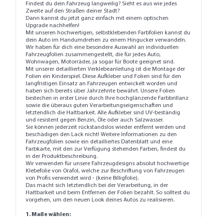
Findest du dein Fahrzeug langweilig? Sieht es aus wie jedes
Zweite auf den Straßen deiner Stadt?
Dann kannst du jetzt ganz einfach mit einem optischen
Upgrade nachhelfen!
Mit unseren hochwertigen, selbstklebenden Farbfolien kannst du
dein Auto im Handumdrehen zu einem Hingucker verwandeln.
Wir haben für dich eine besondere Auswahl an individuellen
Fahrzeugfolien zusammengestellt, die für jedes Auto,
Wohnwagen, Motorräder, ja sogar für Boote geeignet sind.
Mit unserer detaillierten
Verklebeanleitung
ist die Montage der
Folien ein Kinderspiel. Diese Aufkleber und Folien sind für den
langfristigen Einsatz an Fahrzeugen entwickelt worden und
haben sich bereits über Jahrzehnte bewährt. Unsere Folien
bestechen in erster Linie durch Ihre hochglänzende Farbbrillanz
sowie die überaus guten Verarbeitungseigenschaften und
letztendlich die Haltbarkeit. Alle Aufkleber sind UV-beständig
und resistent gegen Benzin, Öle oder auch Salzwasser.
Sie können jederzeit rückstandslos wieder entfernt werden und
beschädigen den Lack nicht! Weitere Informationen zu den
Fahrzeugfolien sowie ein detailliertes Datenblatt und eine
Farbkarte, mit den zur Verfügung stehenden Farben, findest du
in der Produktbeschreibung.
Wir verwenden für unsere Fahrzeugdesigns absolut hochwertige
Klebefolie von Orafol, welche zur Beschriftung von Fahrzeugen
von Profis verwendet wird - (keine Billigfolie).
Das macht sich letztendlich bei der Verarbeitung, in der
Haltbarkeit und beim Entfernen der Folien bezahlt. So solltest du
vorgehen, um den neuen Look deines Autos zu realisieren.
1. Maße wählen: