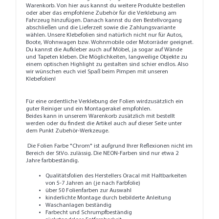
Warenkorb. Von hier aus kannst du weitere Produkte bestellen
oder aber das empfohlene Zubehör für die Verklebung am
Fahrzeug hinzufügen. Danach kannst du den Bestellvorgang
abschließen und die Lieferzeit sowie die Zahlungsvariante
wählen. Unsere Klebefolien sind natürlich nicht nur für Autos,
Boote, Wohnwagen bzw. Wohnmobile oder Motorräder geeignet.
Du kannst die Aufkleber auch auf Möbel, ja sogar auf Wände
und Tapeten kleben. Die Möglichkeiten, langweilige Objekte zu
einem optischen Highlight zu gestalten sind schier endlos. Also
wir wünschen euch viel Spaß beim Pimpen mit unseren
Klebefolien!
Für eine ordentliche Verklebung der Folien wirdzusätzlich ein
guter
Reiniger
und ein
Montagerakel
empfohlen.
Beides kann in unserem Warenkorb zusätzlich mit bestellt
werden oder du findest die Artikel auch auf dieser Seite unter
dem Punkt
Zubehör-Werkzeuge
.
Die Folien Farbe "Chrom" ist aufgrund Ihrer Reflexionen nicht im
Bereich der StVo. zulässig. Die NEON-Farben sind nur etwa 2
Jahre farbbeständig.
Qualitätsfolien des Herstellers Oracal mit Haltbarkeiten
von 5-7 Jahren an (je nach Farbfolie)
über 50 Folienfarben zur Auswahl
kinderlichte Montage durch bebilderte Anleitung
Waschanlagen beständig
Farbecht und Schrumpfbeständig