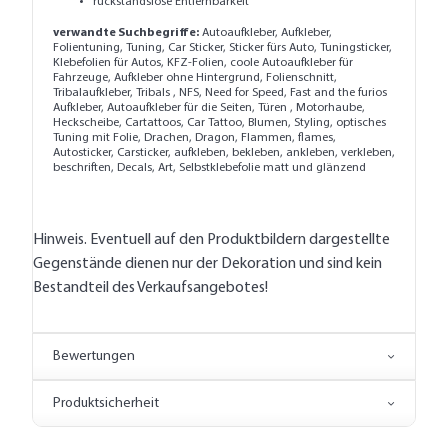
rückstandslose Entfernbarkeit
verwandte Suchbegriffe:
Autoaufkleber, Aufkleber,
Folientuning, Tuning, Car Sticker, Sticker fürs Auto, Tuningsticker,
Klebefolien für Autos, KFZ-Folien, coole Autoaufkleber für
Fahrzeuge, Aufkleber ohne Hintergrund, Folienschnitt,
Tribalaufkleber, Tribals , NFS, Need for Speed, Fast and the furios
Aufkleber, Autoaufkleber für die Seiten, Türen , Motorhaube,
Heckscheibe, Cartattoos, Car Tattoo, Blumen, Styling, optisches
Tuning mit Folie, Drachen, Dragon, Flammen, flames,
Autosticker, Carsticker, aufkleben, bekleben, ankleben, verkleben,
beschriften, Decals, Art, Selbstklebefolie matt und glänzend
Hinweis. Eventuell auf den Produktbildern dargestellte
Gegenstände dienen nur der Dekoration und sind kein
Bestandteil des Verkaufsangebotes!
Bewertungen
Produktsicherheit