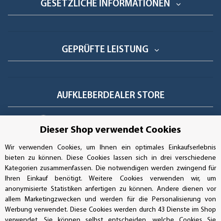
GESETZLICHE INFORMATIONEN
GEPRÜFTE LEISTUNG
AUFKLEBERDEALER STORE
Handwerkerring 1, D-39326 Wolmirstedt
Dieser Shop verwendet Cookies
Bestellungen/Support: +49 (0)39-201-28-98-10
Wir verwenden Cookies, um Ihnen ein optimales Einkaufserlebnis
bieten zu können. Diese Cookies lassen sich in drei verschiedene
Buchhaltung: +49 (0)39-201-28-98-17
Kategorien zusammenfassen. Die notwendigen werden zwingend für
Ihren Einkauf benötigt. Weitere Cookies verwenden wir, um
info@aufkleberdealer.de
anonymisierte Statistiken anfertigen zu können. Andere dienen vor
allem Marketingzwecken und werden für die Personalisierung von
UNSER AFFILIATE-PROGRAMM
Werbung verwendet. Diese Cookies werden durch 43 Dienste im Shop
verwendet. Sie können selbst entscheiden, welche Cookies Sie