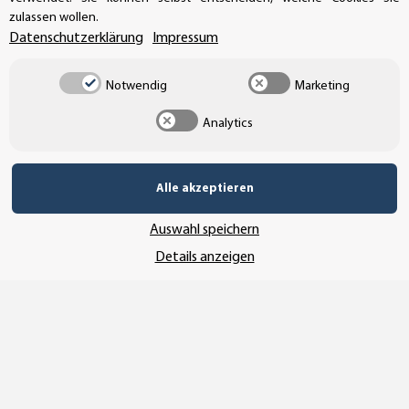
zulassen wollen.
Datenschutzerklärung
Impressum
UNSERE ZAHLUNGSARTEN*
Notwendig
Marketing
Analytics
SSL-Verschlüsselung
Alle akzeptieren
UNSER VERSANDDIENSTLEISTER
Auswahl speichern
Details anzeigen