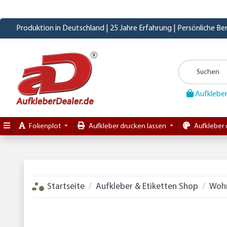
Produktion in Deutschland | 25 Jahre Erfahrung | Persönliche B
Aufkleber
Folienplot
Aufkleber drucken lassen
Aufkleber 
Startseite
Aufkleber & Etiketten Shop
Woh