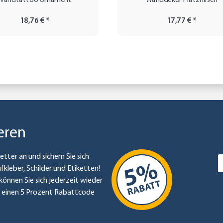
Wandtattoo Ornament
Wanddekor Platzhirsch
18,76 €
*
17,77 €
*
eren
etter an und sichern Sie sich
ufkleber, Schilder und Etiketten!
können Sie sich jederzeit wieder
e einen 5 Prozent Rabattcode