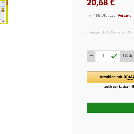
20,68 €
inkl. 19% USt. , zzgl.
Versand
Lieferzeit:
4 - 5 Werktage
(DE -
Stück
Loading