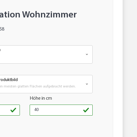
ation Wohnzimmer
58
)
oduktbild
n meisten glatten Flächen aufgebracht werden.
Höhe in cm