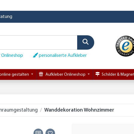
eratung
 Onlineshop
personaliserte Aufkleber
online gestalten
Aufkleber Onlineshop
Schilder & Magnet
nraumgestaltung
Wanddekoration Wohnzimmer