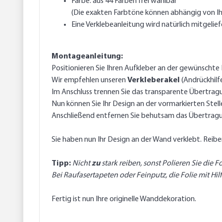
Farbe: aus 44 Farben frei wählbar
(Die exakten Farbtöne können abhängig von Ih
Eine Verklebeanleitung wird natürlich mitgelief
Montageanleitung:
Positionieren Sie Ihren Aufkleber an der gewünschte K
Wir empfehlen unseren
Verkleberakel
(Andrückhilf
Im Anschluss trennen Sie das transparente Übertragu
Nun können Sie Ihr Design an der vormarkierten Stel
Anschließend entfernen Sie behutsam das Übertragu
Sie haben nun Ihr Design an der Wand verklebt. Rei
Tipp:
Nicht
zu
stark reiben, sonst Polieren Sie die F
Bei Raufasertapeten oder Feinputz, die Folie mit Hi
Fertig ist nun Ihre originelle Wanddekoration.