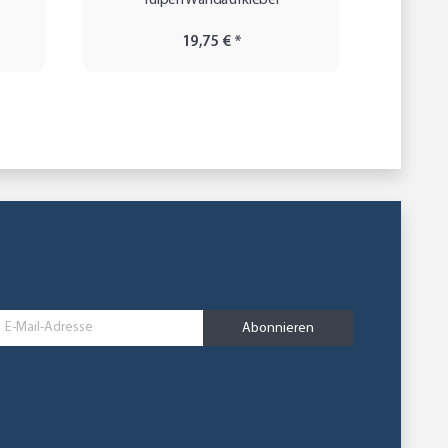
Tulpen Wandaufkleber
skater
19,75 €
*
Abonnieren