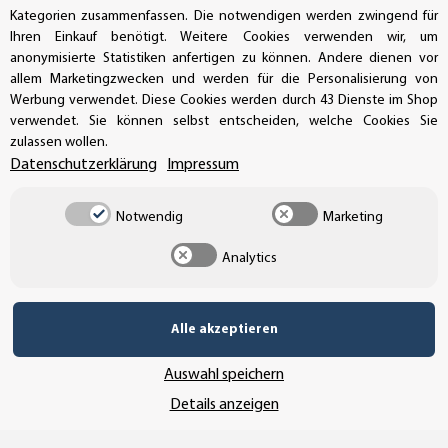
info@aufkleberdealer.de
Kategorien zusammenfassen. Die notwendigen werden zwingend für
Ihren Einkauf benötigt. Weitere Cookies verwenden wir, um
UNSER AFFILIATE-PROGRAMM
anonymisierte Statistiken anfertigen zu können. Andere dienen vor
allem Marketingzwecken und werden für die Personalisierung von
Werbung verwendet. Diese Cookies werden durch 43 Dienste im Shop
verwendet. Sie können selbst entscheiden, welche Cookies Sie
zulassen wollen.
UNSERE ZAHLUNGSARTEN*
Datenschutzerklärung
Impressum
Notwendig
Marketing
SSL-Verschlüsselung
Analytics
UNSER VERSANDDIENSTLEISTER
Alle akzeptieren
Auswahl speichern
Details anzeigen