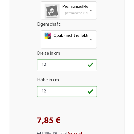
Premiumaufkleber - wetterfest, UV-best
permanent klebende - Outdoor PVC Folie
Eigenschaft:
Opak - nicht reflektierend oder nachleuchte
Breite in cm
Höhe in cm
7,85 €
inkl. 19% USt. , zzgl.
Versand