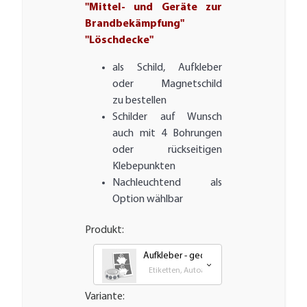
"Mittel- und Geräte zur
Brandbekämpfung"
"Löschdecke"
als Schild, Aufkleber
oder Magnetschild
zu bestellen
Schilder auf Wunsch
auch mit 4 Bohrungen
oder rückseitigen
Klebepunkten
Nachleuchtend als
Option wählbar
Produkt:
Aufkleber - gedruckt
Etiketten, Autoaufkleber, Transfer und Groß
Variante: