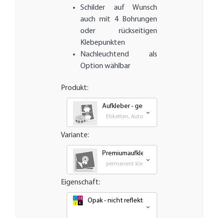
Schilder auf Wunsch
auch mit 4 Bohrungen
oder rückseitigen
Klebepunkten
Nachleuchtend als
Option wählbar
Produkt:
Aufkleber - gedruckt
Etiketten, Autoaufkleber, Transfer und Groß
Variante:
Premiumaufkleber - wetterfest, UV-best
permanent klebende - Outdoor PVC Folie
Eigenschaft:
Opak - nicht reflektierend oder nachleuchte