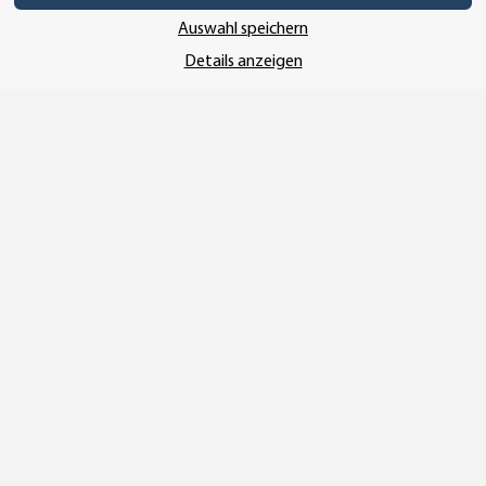
Auswahl speichern
Details anzeigen
Vertrag widerrufen
* Alle Preise inkl. gesetzlicher USt., zzgl.
Versand
© SEMPE GmbH
•
Copyright© 2025 SEMPE GmbH Wolmirstedt
Wir nutzen Trusted Shops als unabhängigen Dienstleister für die Einholung
von Bewertungen. Trusted Shops hat Maßnahmen getroffen, um
sicherzustellen, dass es es sich um echte Bewertungen handelt.
Mehr