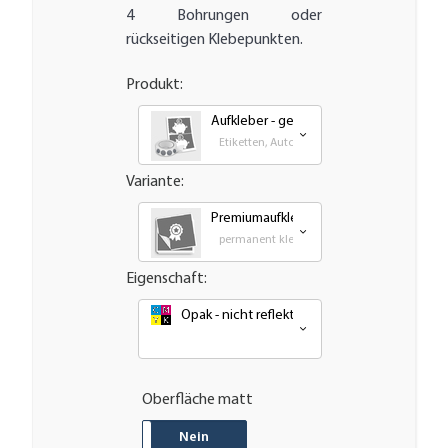
4 Bohrungen oder
rückseitigen Klebepunkten.
Produkt:
Aufkleber - gedruckt
Etiketten, Autoaufkleber, Transfer und Groß
Variante:
Premiumaufkleber - wetterfest, UV-best
permanent klebende - Outdoor PVC Folie
Eigenschaft:
Opak - nicht reflektierend oder nachleuchte
Oberfläche matt
JA
Nein