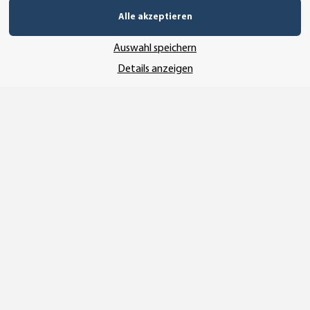
Alle akzeptieren
Auswahl speichern
Details anzeigen
Vertrag widerrufen
* Alle Preise inkl. gesetzlicher USt., zzgl.
Versand