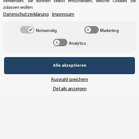
verwendet. Sie können selbst entscheiden, welche Cookies Sie
UNSER VERSANDDIENSTLEISTER
zulassen wollen.
Datenschutzerklärung
Impressum
Notwendig
Marketing
Analytics
Alle akzeptieren
Auswahl speichern
Details anzeigen
Vertrag widerrufen
* Alle Preise inkl. gesetzlicher USt., zzgl.
Versand