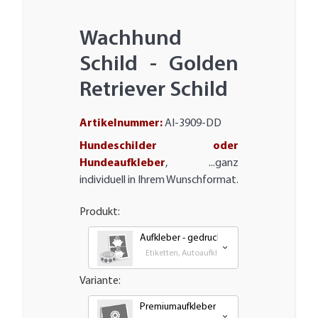
Wachhund
Schild - Golden
Retriever Schild
Artikelnummer:
AI-3909-DD
Hundeschilder oder
Hundeaufkleber
, ...ganz
individuell in Ihrem Wunschformat.
Produkt:
Aufkleber - gedruckt
Etiketten, Autoaufkleber, Transfer und Großfor
Variante:
Premiumaufkleber - wetterfest, UV-bestän