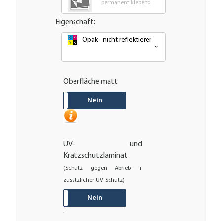
permanent klebende - Outdoor PVC Folie
Eigenschaft:
Opak - nicht reflektierend oder nachleuchtend
Oberfläche matt
JA
Nein
UV- und
Kratzschutzlaminat
(Schutz gegen Abrieb +
zusätzlicher UV-Schutz)
JA
Nein