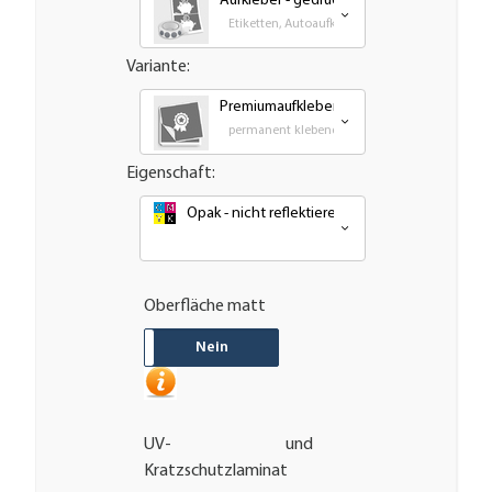
Aufkleber - gedruckt
Etiketten, Autoaufkleber, Transfer und Großfo
Variante:
Premiumaufkleber - wetterfest, UV-bestä
permanent klebende - Outdoor PVC Folie
Eigenschaft:
Opak - nicht reflektierend oder nachleuchten
Oberfläche matt
JA
Nein
UV- und
Kratzschutzlaminat