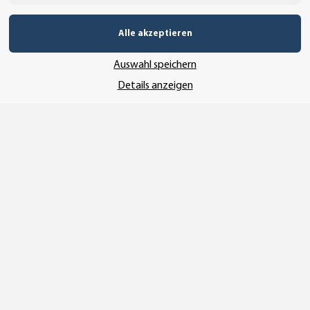
Alle akzeptieren
Auswahl speichern
Details anzeigen
Vertrag widerrufen
* Alle Preise inkl. gesetzlicher USt., zzgl.
Versand
© SEMPE GmbH
•
Copyright© 2025 SEMPE GmbH Wolmirstedt
Wir nutzen Trusted Shops als unabhängigen Dienstleister für die Einholung
von Bewertungen. Trusted Shops hat Maßnahmen getroffen, um
sicherzustellen, dass es es sich um echte Bewertungen handelt.
Mehr
Informationen