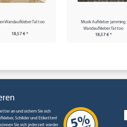
len Wandaufkleber Tattoo
Musik Aufkleber jamming
Wandaufkleber Tattoo
18,57 €
*
18,57 €
*
eren
etter an und sichern Sie sich
ufkleber, Schilder und Etiketten!
können Sie sich jederzeit wieder