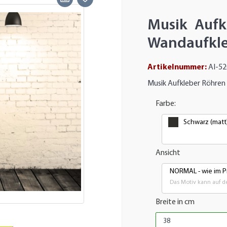
Musik Aufk
Wandaufkle
Artikelnummer:
AI-52
Musik Aufkleber Röhren
Farbe:
Schwarz (matt
Ansicht
NORMAL - wie im P
Das Motiv kann auf de
Breite in cm