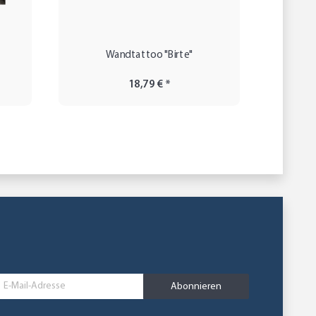
Wandtattoo "Birte"
Wandg
18,79 €
*
Abonnieren