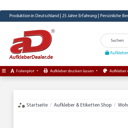
Produktion in Deutschland | 25 Jahre Erfahrung | Persönliche B
Aufkleber
Folienplot
Aufkleber drucken lassen
Aufkleber 
Startseite
Aufkleber & Etiketten Shop
Woh