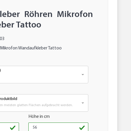
leber Röhren Mikrofon
ber Tattoo
03
 Mikrofon Wandaufkleber Tattoo
)
roduktbild
n meisten glatten Flächen aufgebracht werden.
Höhe in cm