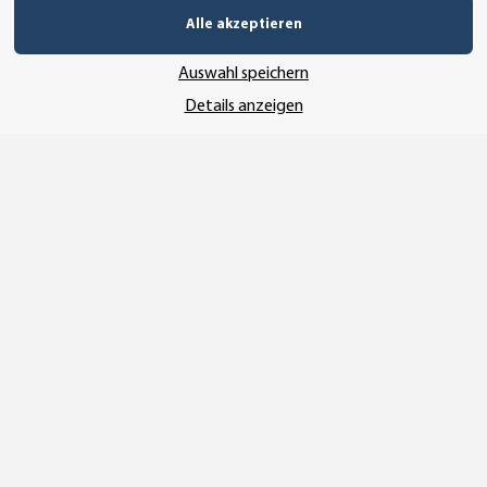
Alle akzeptieren
Auswahl speichern
Details anzeigen
Vertrag widerrufen
* Alle Preise inkl. gesetzlicher USt., zzgl.
Versand
© SEMPE GmbH
•
Copyright© 2025 SEMPE GmbH Wolmirstedt
Wir nutzen Trusted Shops als unabhängigen Dienstleister für die Einholung
von Bewertungen. Trusted Shops hat Maßnahmen getroffen, um