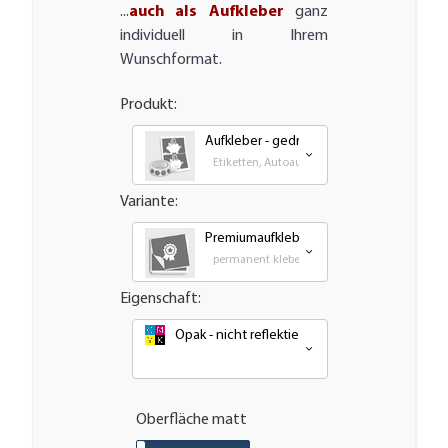
...
auch als Aufkleber
ganz
individuell in Ihrem
Wunschformat.
Produkt:
Aufkleber - gedruckt
Etiketten, Autoaufkleber, Transfer und Großf
Variante:
Premiumaufkleber - wetterfest, UV-best
permanent klebende - Outdoor PVC Folie
Eigenschaft:
Opak - nicht reflektierend oder nachleuchten
Oberfläche matt