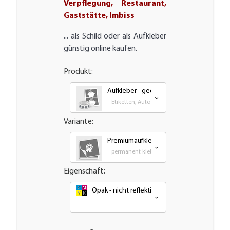
Verpflegung, Restaurant,
Gaststätte, Imbiss
... als Schild oder als Aufkleber
günstig online kaufen.
Produkt:
Aufkleber - gedruckt
Etiketten, Autoaufkleber, Transfer und Groß
Variante:
Premiumaufkleber - wetterfest, UV-best
permanent klebende - Outdoor PVC Folie
Eigenschaft:
Opak - nicht reflektierend oder nachleuchte