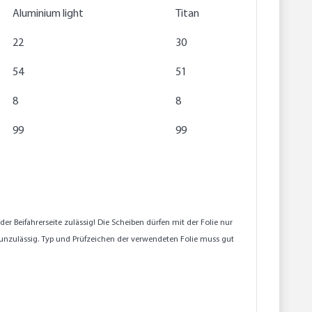
Aluminium light
Titan
22
30
54
51
8
8
99
99
 Beifahrerseite zulässig! Die Scheiben dürfen mit der Folie nur
unzulässig. Typ und Prüfzeichen der verwendeten Folie muss gut