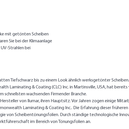
cke mit getönten Scheiben
ren Sie bei der Klimaanlage
 UV-Strahlen bei
atten Tiefschwarz bis zu einem Look ähnlich werksgetönter Scheiben
h Laminating & Coating (CLC) Inc. in Martinsville, USA, hat bereits 
am schnellsten wachsenden Firmender Branche.
r Hersteller von Ilumar, ihren Hauptsitz. Vor Jahren zogen einige Mitar
mmonwealth Laminating & Coating Inc..
Die Erfahrung dieser frühere
igie von Scheibentönungsfolien.
Durch ständige technologische Inno
rktführerschaft im Bereich von Tönungsfolien an.