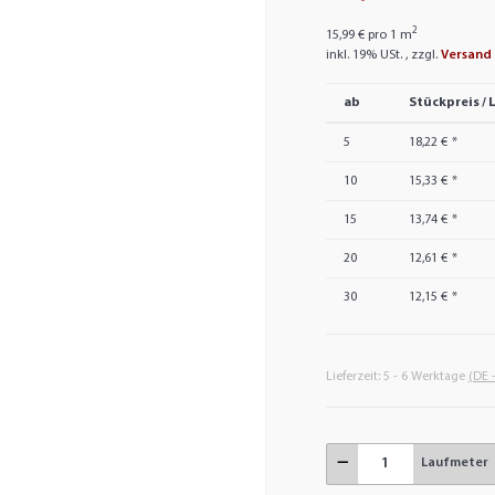
2
15,99 € pro 1 m
inkl. 19% USt. , zzgl.
Versand
ab
Stückpreis / 
5
18,22 €
*
10
15,33 €
*
15
13,74 €
*
20
12,61 €
*
30
12,15 €
*
Lieferzeit:
5 - 6 Werktage
(DE 
Laufmeter