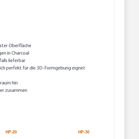
fester Oberfläche
en in Charcoal
lls lieferbar
 sich perfekt für die 3D-Formgebung eignet
nraum hin
ser zusammen
HP-20
HP-30