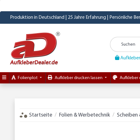
Produktion in Deutschland | 25 Jahre Erfahrung | Persönliche B
Aufkleber
Folienplot
Aufkleber drucken lassen
Aufkleber 
Startseite
Folien & Werbetechnik
Scheiben 