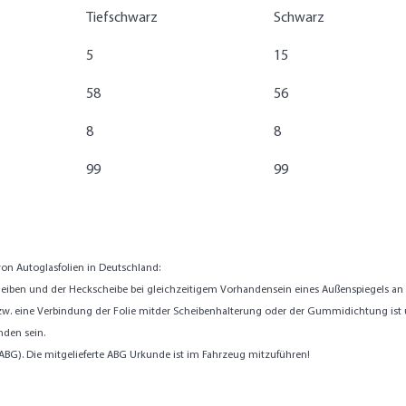
Tiefschwarz
Schwarz
5
15
58
56
8
8
99
99
on Autoglasfolien in Deutschland:
eiben und der Heckscheibe bei gleichzeitigem Vorhandensein eines Außenspiegels an der
zw. eine Verbindung der Folie mitder Scheibenhalterung oder der Gummidichtung ist 
nden sein.
BG). Die mitgelieferte ABG Urkunde ist im Fahrzeug mitzuführen!