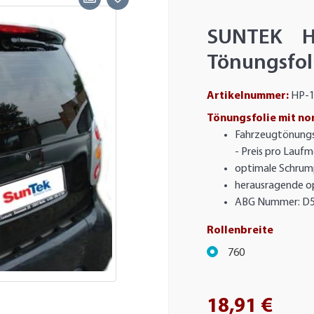
SUNTEK H
Tönungsfol
Artikelnummer:
HP-1
Tönungsfolie mit no
Fahrzeugtönungs
- Preis pro Lauf
optimale Schrum
herausragende op
ABG Nummer: D
Rollenbreite
760
18,91 €