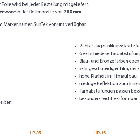
 Folie wird bei jeder Bestellung mitgeliefert.
erware
in der Rollenbreite von
760 mm
em Markennamen SunTek von uns verfügbar.
2- bis 3-lagig inklusive kratz
6 verschiedene Farbabstufung
Blau- und Bronzefarben ebenfa
sehr geschmeidiger Film, der
hohe Klarheit im Filmaufbau
niedrige Reflektion zum Inne
Farbabstufungen passen bes
besonders leicht verformbar
heiben
HP-05
HP-15