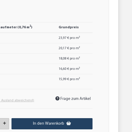
2
Laufmeter (0,76 m
)
Grundpreis
23,97 € pro m²
20,17 € pro m²
18,08 € pro m²
16,60 € pro m²
15,99 € pro m²
Frage zum Artikel
- Ausland abweichend)
In den Warenkorb