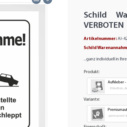
Schild W
VERBOTEN
Artikelnummer:
AI-4
Schild Warenannahm
...ganz individuell in 
Produkt:
Aufkleber -
Etiketten, 
Variante:
Premiumauf
permanent kl
Eigenschaft: