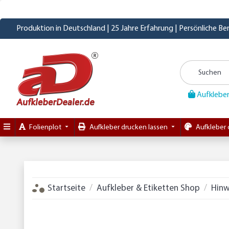
Produktion in Deutschland | 25 Jahre Erfahrung | Persönliche B
Aufkleber
Folienplot
Aufkleber drucken lassen
Aufkleber 
Startseite
Aufkleber & Etiketten Shop
Hinw