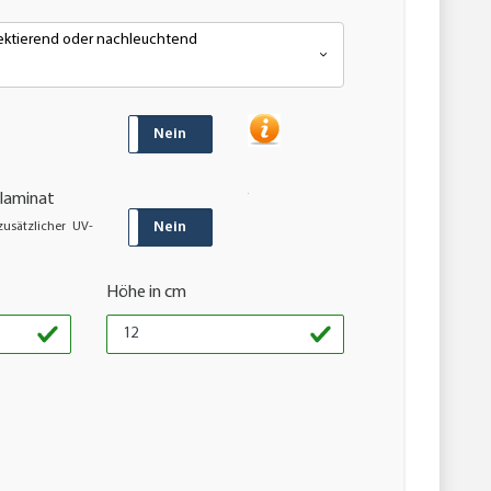
flektierend oder nachleuchtend
JA
Nein
laminat
JA
Nein
usätzlicher UV-
Höhe in cm