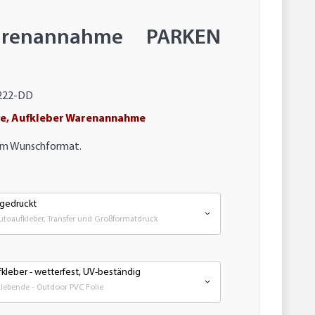
arenannahme PARKEN
222-DD
e, Aufkleber Warenannahme
Ihrem Wunschformat.
 gedruckt
Autoaufkleber, Transfer und Großformatdruck
kleber - wetterfest, UV-beständig
ebende - Outdoor PVC Folie