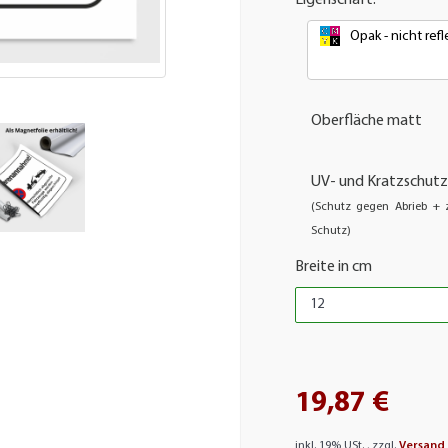
Opak - nicht re
Oberfläche matt
UV- und Kratzschutz
(Schutz gegen Abrieb + z
Schutz)
Breite in cm
19,87 €
inkl. 19% USt. , zzgl.
Versand