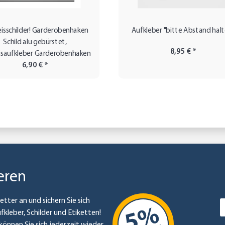
isschilder! Garderobenhaken
Aufkleber "bitte Abstand halt
Schild alu gebürstet,
8,95 €
*
isaufkleber Garderobenhaken
6,90 €
*
eren
etter an und sichern Sie sich
ufkleber, Schilder und Etiketten!