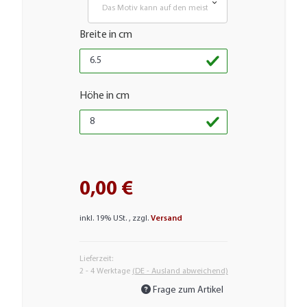
Das Motiv kann auf den meisten glatten Flächen aufgebr
Breite in cm
Höhe in cm
0,00 €
inkl. 19% USt. , zzgl.
Versand
Lieferzeit:
2 - 4 Werktage
(DE - Ausland abweichend)
Frage zum Artikel